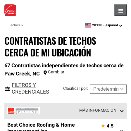
Hambu
28130 -
español
Techos
zipcode,
language
CONTRATISTAS DE TECHOS
CERCA DE MI UBICACIÓN
67 Contratistas independientes de techos cerca de
Cambiar
Paw Creek
,
NC
FILTROS Y
Clasificar por
:
CREDENCIALES
MÁS INFORMACIÓN
Los Contratistas Preferenciales Platinum de Owens
Best Choice Roofing & Home
★
4.5
Corning constituyen el nivel superior de nuestra red