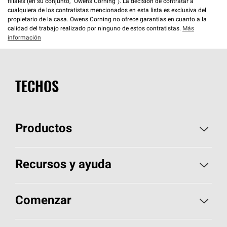
filiales (en su conjunto, “Owens Corning”). La decisión de contratar a
cualquiera de los contratistas mencionados en esta lista es exclusiva del
propietario de la casa. Owens Corning no ofrece garantías en cuanto a la
calidad del trabajo realizado por ninguno de estos contratistas.
Más
información
TECHOS
Productos
Elija sus tejas
Recursos y ayuda
Encuentre un contratista
Aspectos básicos sobre techos
Comenzar
Total Protection Roofing
System®
Herramientas de diseño y color