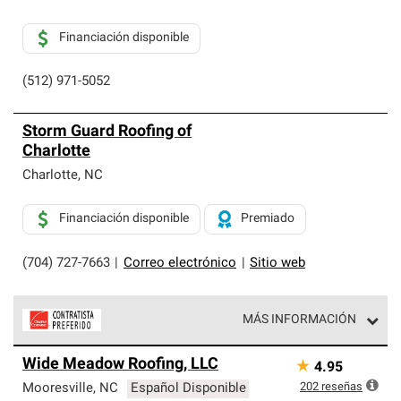
Financiación disponible
(512) 971-5052
Storm Guard Roofing of
Charlotte
Charlotte
,
NC
Financiación disponible
Premiado
(704) 727-7663
|
Correo electrónico
|
Sitio web
MÁS INFORMACIÓN
Los Contratistas Preferenciales de Owens Corning son
Wide Meadow Roofing, LLC
★
4.95
parte de una red exclusiva de profesionales de techos
que cumplen con altos estándares y requisitos estrictos
202
reseñas
Mooresville
,
NC
Español Disponible