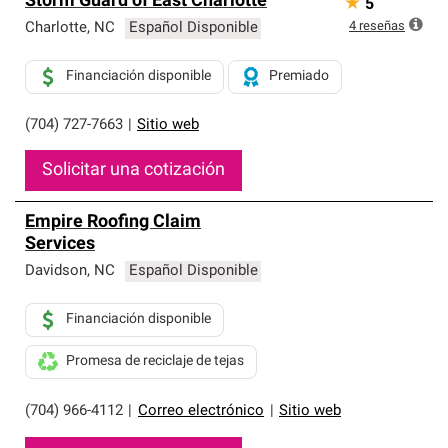
Storm Guard of East Charlotte
★
5
4
reseñas
Charlotte
,
NC
Español Disponible
Financiación disponible
Premiado
(704) 727-7663
|
Sitio web
Solicitar una cotización
Empire Roofing Claim
Services
Davidson
,
NC
Español Disponible
Financiación disponible
Promesa de reciclaje de tejas
(704) 966-4112
|
Correo electrónico
|
Sitio web