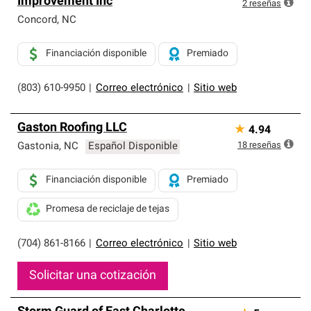
Improvement Inc
exclusiva y cumplen con estándares estrictos de
2
reseñas
profesionalismo, confiabilidad y destreza incomparable.
Concord
,
NC
Solo ellos pueden ofrecer nuestra mejor garantía de
sistemas de techos.
Financiación disponible
Premiado
(803) 610-9950
|
Correo electrónico
|
Sitio web
Gaston Roofing LLC
★
4.94
18
reseñas
Gastonia
,
NC
Español Disponible
Financiación disponible
Premiado
Promesa de reciclaje de tejas
(704) 861-8166
|
Correo electrónico
|
Sitio web
Solicitar una cotización