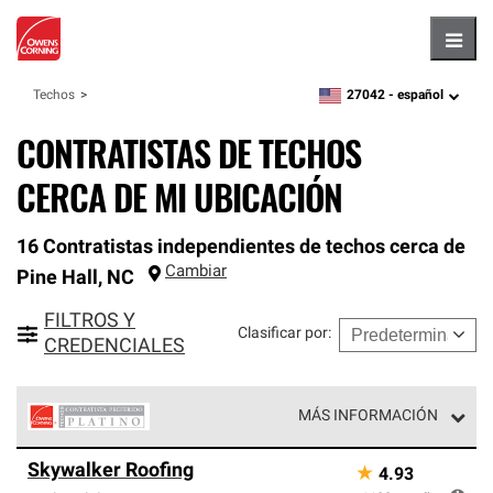
Hambu
27042 -
español
Techos
zipcode,
language
CONTRATISTAS DE TECHOS
CERCA DE MI UBICACIÓN
16 Contratistas independientes de techos cerca de
Cambiar
Pine Hall
,
NC
FILTROS Y
Clasificar por
:
CREDENCIALES
MÁS INFORMACIÓN
Los Contratistas Preferenciales Platinum de Owens
Skywalker Roofing
★
4.93
Corning constituyen el nivel superior de nuestra red