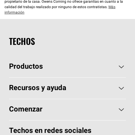
propietario de la casa. Owens Corning no ofrece garantías en cuanto a la
calidad del trabajo realizado por ninguno de estos contratistas.
Más
información
TECHOS
Productos
Elija sus tejas
Recursos y ayuda
Encuentre un contratista
Aspectos básicos sobre techos
Comenzar
Total Protection Roofing
System®
Herramientas de diseño y color
Llame al 1-800-GET
-
PINK®
Techos en redes sociales
Componentes para techos