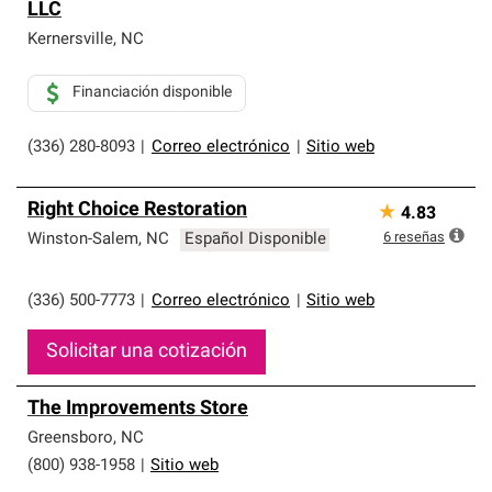
LLC
Kernersville
,
NC
Financiación disponible
(336) 280-8093
|
Correo electrónico
|
Sitio web
Right Choice Restoration
★
4.83
6
reseñas
Winston-Salem
,
NC
Español Disponible
(336) 500-7773
|
Correo electrónico
|
Sitio web
Solicitar una cotización
The Improvements Store
Greensboro
,
NC
(800) 938-1958
|
Sitio web