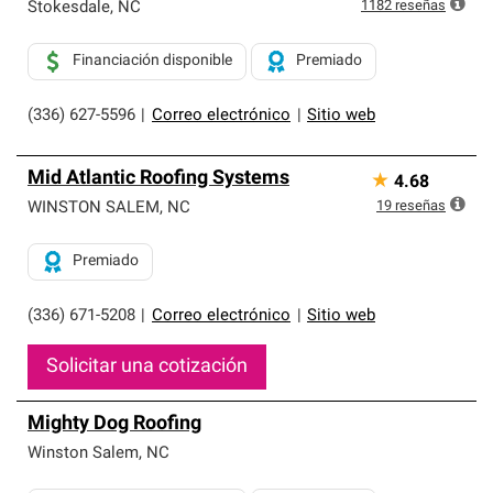
exclusiva y cumplen con estándares estrictos de
1182
reseñas
Stokesdale
,
NC
profesionalismo, confiabilidad y destreza incomparable.
Solo ellos pueden ofrecer nuestra mejor garantía de
Financiación disponible
Premiado
sistemas de techos.
(336) 627-5596
|
Correo electrónico
|
Sitio web
Mid Atlantic Roofing Systems
★
4.68
19
reseñas
WINSTON SALEM
,
NC
Premiado
(336) 671-5208
|
Correo electrónico
|
Sitio web
Solicitar una cotización
Mighty Dog Roofing
Winston Salem
,
NC