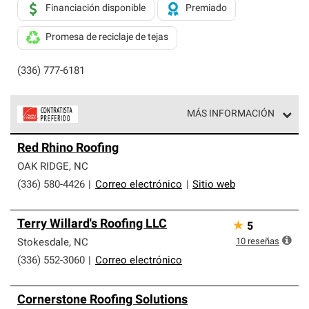
Financiación disponible
Premiado
Promesa de reciclaje de tejas
(336) 777-6181
MÁS INFORMACIÓN
Los Contratistas Preferenciales de Owens Corning son
Red Rhino Roofing
parte de una red exclusiva de profesionales de techos
que cumplen con altos estándares y requisitos estrictos
OAK RIDGE
,
NC
de profesionalismo y confiabilidad.
(336) 580-4426
|
Correo electrónico
|
Sitio web
Terry Willard's Roofing LLC
★
5
10
reseñas
Stokesdale
,
NC
(336) 552-3060
|
Correo electrónico
Cornerstone Roofing Solutions