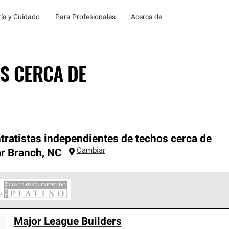
ía y Cuidado
Para Profesionales
Acerca de
S CERCA DE
tratistas independientes de techos cerca de
Cambiar
r Branch
,
NC
ontratistas Preferenciales Platinum de Owens Corning constituye
Major League Builders
en con estándares estrictos de profesionalismo, confiabilidad 