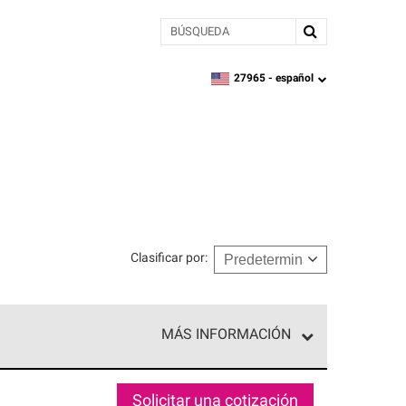
BÚSQUEDA
27965 -
español
zipcode,
language
Clasificar por
:
MÁS INFORMACIÓN
n el nivel superior de nuestra red exclusiva y
y destreza incomparable. Solo ellos pueden
Solicitar una cotización