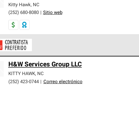
er nuestra mejor garantía de sistemas de techos.
Kitty Hawk
,
NC
(252) 680-8080
|
Sitio web
ontratistas Preferenciales de Owens Corning son parte de una r
H&W Services Group LLC
en con altos estándares y requisitos estrictos de profesionalism
KITTY HAWK
,
NC
(252) 423-0744
|
Correo electrónico