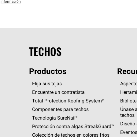
información
TECHOS
Productos
Recur
Elija sus tejas
Aspecto
Encuentre un contratista
Herrami
Total Protection Roofing
System®
Bibliot
Componentes para techos
Únase a
techos
Tecnología
SureNail®
Diseño 
Protección contra algas
StreakGuard™
Eventos
Colección de techos en colores fríos