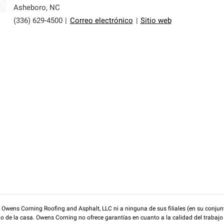
Asheboro
,
NC
(336) 629-4500
|
Correo electrónico
|
Sitio web
wens Corning Roofing and Asphalt, LLC ni a ninguna de sus filiales (en su conjunt
rio de la casa. Owens Corning no ofrece garantías en cuanto a la calidad del trabajo