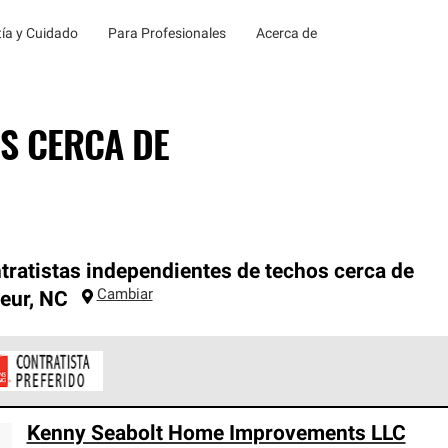
ía y Cuidado
Para Profesionales
Acerca de
S CERCA DE
tratistas independientes de techos cerca de
Cambiar
eur
,
NC
ontratistas Preferenciales de Owens Corning son parte de una r
Kenny Seabolt Home Improvements LLC
en con altos estándares y requisitos estrictos de profesionalism