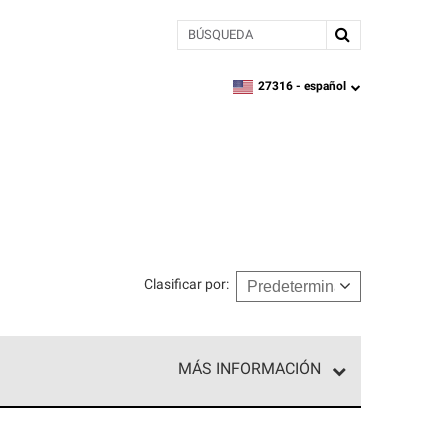
BÚSQUEDA
27316 -
español
zipcode,
language
Clasificar por
:
MÁS INFORMACIÓN
ed exclusiva de profesionales de techos que
o y confiabilidad.