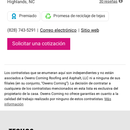
exclusiva y cumplen con estándares estrictos de
30
reseñas
Highlands
,
NC
profesionalismo, confiabilidad y destreza incomparable.
Solo ellos pueden ofrecer nuestra mejor garantía de
Premiado
Promesa de reciclaje de tejas
sistemas de techos.
(828) 743-5291
|
Correo electrónico
|
Sitio web
Solicitar una cotización
Los contratistas que se enumeran aquí son independientes y no están
asociados a Owens Corning Roofing and Asphalt, LLC ni a ninguna de sus
filiales (en su conjunto, “Owens Corning”). La decisión de contratar a
cualquiera de los contratistas mencionados en esta lista es exclusiva del
propietario de la casa. Owens Corning no ofrece garantías en cuanto a la
calidad del trabajo realizado por ninguno de estos contratistas.
Más
información