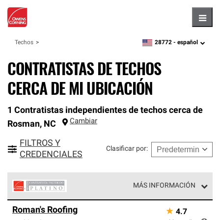
Hambu
28772 -
español
Techos
zipcode,
language
CONTRATISTAS DE TECHOS
CERCA DE MI UBICACIÓN
1 Contratistas independientes de techos cerca de
Cambiar
Rosman
,
NC
FILTROS Y
Clasificar por
:
CREDENCIALES
MÁS INFORMACIÓN
Los Contratistas Preferenciales Platinum de Owens
Roman's Roofing
★
4.7
Corning constituyen el nivel superior de nuestra red