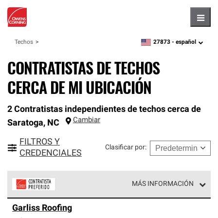
Hambu
27873 -
español
Techos
zipcode,
language
CONTRATISTAS DE TECHOS
CERCA DE MI UBICACIÓN
2 Contratistas independientes de techos cerca de
Cambiar
Saratoga
,
NC
FILTROS Y
Clasificar por
:
CREDENCIALES
MÁS INFORMACIÓN
Los Contratistas Preferenciales de Owens Corning son
Garliss Roofing
parte de una red exclusiva de profesionales de techos