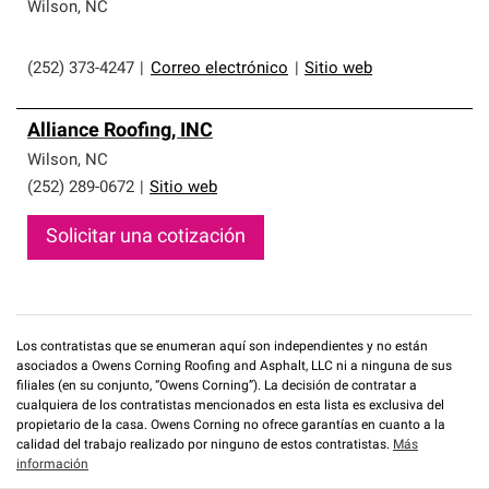
que cumplen con altos estándares y requisitos estrictos
Wilson
,
NC
de profesionalismo y confiabilidad.
(252) 373-4247
|
Correo electrónico
|
Sitio web
Alliance Roofing, INC
Wilson
,
NC
(252) 289-0672
|
Sitio web
Solicitar una cotización
Los contratistas que se enumeran aquí son independientes y no están
asociados a Owens Corning Roofing and Asphalt, LLC ni a ninguna de sus
filiales (en su conjunto, “Owens Corning”). La decisión de contratar a
cualquiera de los contratistas mencionados en esta lista es exclusiva del
propietario de la casa. Owens Corning no ofrece garantías en cuanto a la
calidad del trabajo realizado por ninguno de estos contratistas.
Más
información