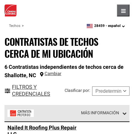
Hambu
28459 -
español
Techos
zipcode,
language
CONTRATISTAS DE TECHOS
CERCA DE MI UBICACIÓN
6 Contratistas independientes de techos cerca de
Cambiar
Shallotte
,
NC
FILTROS Y
Clasificar por
:
CREDENCIALES
MÁS INFORMACIÓN
Los Contratistas Preferenciales de Owens Corning son
Nailed It Roofing Plus Repair
parte de una red exclusiva de profesionales de techos