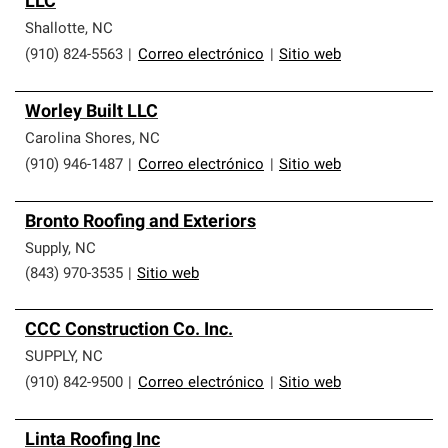
LLC
que cumplen con altos estándares y requisitos estrictos
de profesionalismo y confiabilidad.
Shallotte
,
NC
(910) 824-5563
|
Correo electrónico
|
Sitio web
Worley Built LLC
Carolina Shores
,
NC
(910) 946-1487
|
Correo electrónico
|
Sitio web
Bronto Roofing and Exteriors
Supply
,
NC
(843) 970-3535
|
Sitio web
CCC Construction Co. Inc.
SUPPLY
,
NC
(910) 842-9500
|
Correo electrónico
|
Sitio web
Linta Roofing Inc