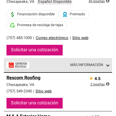
exclusiva y cumplen con estándares estrictos de
45
reseñas
Chesapeake
,
VA
Español Disponible
profesionalismo, confiabilidad y destreza incomparable.
Solo ellos pueden ofrecer nuestra mejor garantía de
Financiación disponible
Premiado
sistemas de techos.
Promesa de reciclaje de tejas
(757) 485-1000
|
Correo electrónico
|
Sitio web
Solicitar una cotización
MÁS INFORMACIÓN
Los Contratistas Preferenciales de Owens Corning son
Rescom Roofing
★
4.5
parte de una red exclusiva de profesionales de techos
que cumplen con altos estándares y requisitos estrictos
2
reseñas
Chesapeake
,
VA
de profesionalismo y confiabilidad.
(757) 549-2340
|
Sitio web
Solicitar una cotización