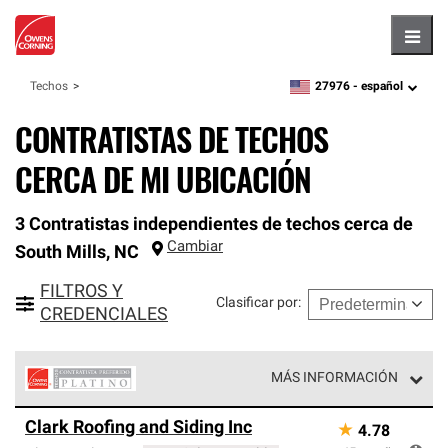
Hambu
27976 -
español
Techos
zipcode,
language
CONTRATISTAS DE TECHOS
CERCA DE MI UBICACIÓN
3 Contratistas independientes de techos cerca de
Cambiar
South Mills
,
NC
FILTROS Y
Clasificar por
:
CREDENCIALES
MÁS INFORMACIÓN
Los Contratistas Preferenciales Platinum de Owens
Clark Roofing and Siding Inc
★
4.78
Corning constituyen el nivel superior de nuestra red