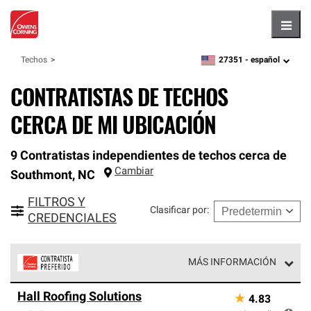
Hambu
27351 -
español
Techos
zipcode,
language
CONTRATISTAS DE TECHOS
CERCA DE MI UBICACIÓN
9 Contratistas independientes de techos cerca de
Cambiar
Southmont
,
NC
FILTROS Y
Clasificar por
:
CREDENCIALES
MÁS INFORMACIÓN
Los Contratistas Preferenciales de Owens Corning son
Hall Roofing Solutions
★
4.83
parte de una red exclusiva de profesionales de techos