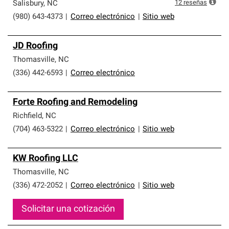
que cumplen con altos estándares y requisitos estrictos
12
reseñas
Salisbury
,
NC
de profesionalismo y confiabilidad.
(980) 643-4373
|
Correo electrónico
|
Sitio web
JD Roofing
Thomasville
,
NC
(336) 442-6593
|
Correo electrónico
Forte Roofing and Remodeling
Richfield
,
NC
(704) 463-5322
|
Correo electrónico
|
Sitio web
KW Roofing LLC
Thomasville
,
NC
(336) 472-2052
|
Correo electrónico
|
Sitio web
Solicitar una cotización