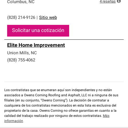
que cumplen con altos estándares y requisitos estrictos
4
reseñas
Columbus
,
NC
de profesionalismo y confiabilidad.
(828) 214-9126
|
Sitio web
Solicitar una cotización
Elite Home Improvement
Union Mills
,
NC
(828) 755-4062
Los contratistas que se enumeran aquí son independientes y no están
asociados a Owens Corning Roofing and Asphalt, LLC ni a ninguna de sus
filiales (en su conjunto, “Owens Corning”). La decisión de contratar a
cualquiera de los contratistas mencionados en esta lista es exclusiva del
propietario de la casa. Owens Corning no ofrece garantías en cuanto a la
calidad del trabajo realizado por ninguno de estos contratistas.
Más
información