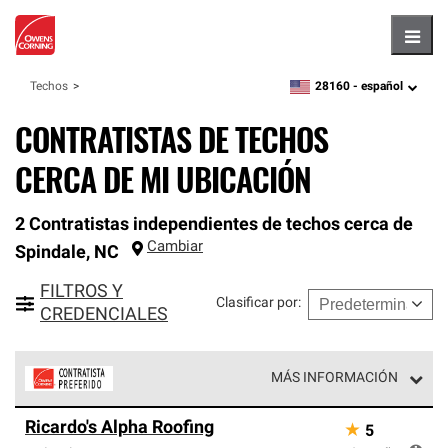
Hambu
28160 -
español
Techos
zipcode,
language
CONTRATISTAS DE TECHOS
CERCA DE MI UBICACIÓN
2 Contratistas independientes de techos cerca de
Cambiar
Spindale
,
NC
FILTROS Y
Clasificar por
:
CREDENCIALES
MÁS INFORMACIÓN
Los Contratistas Preferenciales de Owens Corning son
Ricardo's Alpha Roofing
★
5
parte de una red exclusiva de profesionales de techos