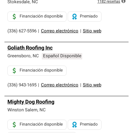
exclusiva y cumplen con estándares estrictos de
1182
reseñas
Stokesdale
,
NC
profesionalismo, confiabilidad y destreza incomparable.
Solo ellos pueden ofrecer nuestra mejor garantía de
Financiación disponible
Premiado
sistemas de techos.
(336) 627-5596
|
Correo electrónico
|
Sitio web
Goliath Roofing Inc
Greensboro
,
NC
Español Disponible
Financiación disponible
(336) 943-1695
|
Correo electrónico
|
Sitio web
Mighty Dog Roofing
Winston Salem
,
NC
Financiación disponible
Premiado