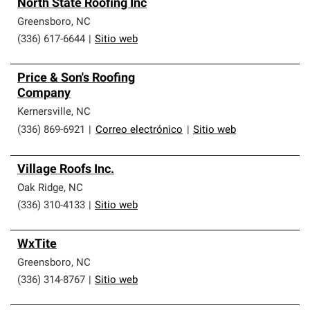
North State Roofing Inc
Greensboro
,
NC
(336) 617-6644
|
Sitio web
Price & Son's Roofing
Company
Kernersville
,
NC
(336) 869-6921
|
Correo electrónico
|
Sitio web
Village Roofs Inc.
Oak Ridge
,
NC
(336) 310-4133
|
Sitio web
WxTite
Greensboro
,
NC
(336) 314-8767
|
Sitio web