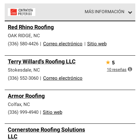
MÁS INFORMACIÓN
Los Contratistas Preferenciales de Owens Corning son
Red Rhino Roofing
parte de una red exclusiva de profesionales de techos
que cumplen con altos estándares y requisitos estrictos
OAK RIDGE
,
NC
de profesionalismo y confiabilidad.
(336) 580-4426
|
Correo electrónico
|
Sitio web
Terry Willard's Roofing LLC
★
5
10
reseñas
Stokesdale
,
NC
(336) 552-3060
|
Correo electrónico
Armor Roofing
Colfax
,
NC
(336) 999-4940
|
Sitio web
Cornerstone Roofing Solutions
LLC