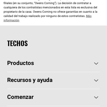
filiales (en su conjunto, “Owens Corning”). La decisión de contratar a
cualquiera de los contratistas mencionados en esta lista es exclusiva del
propietario de la casa. Owens Corning no ofrece garantías en cuanto a la
calidad del trabajo realizado por ninguno de estos contratistas.
Más
información
TECHOS
Productos
Elija sus tejas
Recursos y ayuda
Encuentre un contratista
Aspectos básicos sobre techos
Comenzar
Total Protection Roofing
System®