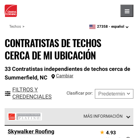
Hambu
27358 -
español
Techos
zipcode,
language
CONTRATISTAS DE TECHOS
CERCA DE MI UBICACIÓN
33 Contratistas independientes de techos cerca de
Cambiar
Summerfield
,
NC
FILTROS Y
Clasificar por
:
CREDENCIALES
MÁS INFORMACIÓN
Los Contratistas Preferenciales Platinum de Owens
Skywalker Roofing
★
4.93
Corning constituyen el nivel superior de nuestra red