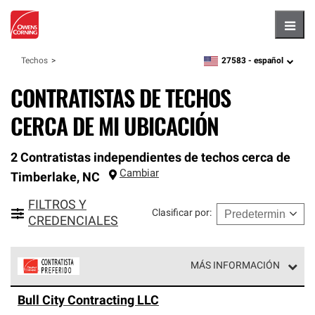
Hambu
27583 -
español
Techos
zipcode,
language
CONTRATISTAS DE TECHOS
CERCA DE MI UBICACIÓN
2 Contratistas independientes de techos cerca de
Cambiar
Timberlake
,
NC
FILTROS Y
Clasificar por
:
CREDENCIALES
MÁS INFORMACIÓN
Los Contratistas Preferenciales de Owens Corning son
Bull City Contracting LLC
parte de una red exclusiva de profesionales de techos