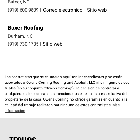
que cumplen con altos estándares y requisitos estrictos
Butner
,
NC
de profesionalismo y confiabilidad.
(919) 600-9809
|
Correo electrónico
|
Sitio web
Boxer Roofing
Durham
,
NC
(919) 730-1735
|
Sitio web
Los contratistas que se enumeran aquí son independientes y no están
asociados a Owens Corning Roofing and Asphalt, LLC ni a ninguna de sus
filiales (en su conjunto, “Owens Corning”). La decisión de contratar a
cualquiera de los contratistas mencionados en esta lista es exclusiva del
propietario de la casa. Owens Corning no ofrece garantías en cuanto a la
calidad del trabajo realizado por ninguno de estos contratistas.
Más
información