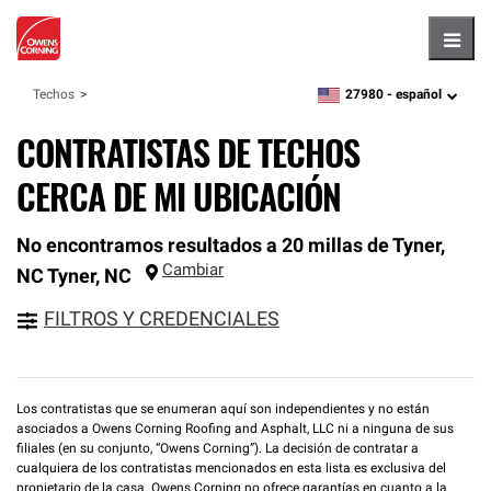
Hambu
27980 -
español
Techos
zipcode,
language
CONTRATISTAS DE TECHOS
CERCA DE MI UBICACIÓN
No encontramos resultados a 20 millas de Tyner,
Cambiar
NC
Tyner
,
NC
FILTROS Y CREDENCIALES
Los contratistas que se enumeran aquí son independientes y no están
asociados a Owens Corning Roofing and Asphalt, LLC ni a ninguna de sus
filiales (en su conjunto, “Owens Corning”). La decisión de contratar a
cualquiera de los contratistas mencionados en esta lista es exclusiva del
propietario de la casa. Owens Corning no ofrece garantías en cuanto a la