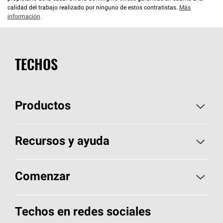
calidad del trabajo realizado por ninguno de estos contratistas.
Más
información
TECHOS
Productos
Elija sus tejas
Recursos y ayuda
Encuentre un contratista
Aspectos básicos sobre techos
Comenzar
Total Protection Roofing
System®
Herramientas de diseño y color
Llame al 1-800-GET
-
PINK®
Techos en redes sociales
Componentes para techos