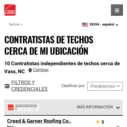
Hambu
28394 -
español
Techos
zipcode,
language
CONTRATISTAS DE TECHOS
CERCA DE MI UBICACIÓN
10 Contratistas independientes de techos cerca de
Cambiar
Vass
,
NC
FILTROS Y
Clasificar por
:
CREDENCIALES
MÁS INFORMACIÓN
Los Contratistas Preferenciales Platinum de Owens
Creed & Garner Roofing Co.,
★
5
Corning constituyen el nivel superior de nuestra red