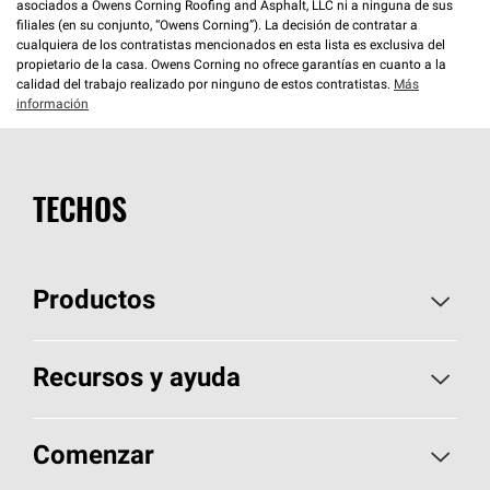
asociados a Owens Corning Roofing and Asphalt, LLC ni a ninguna de sus
filiales (en su conjunto, “Owens Corning”). La decisión de contratar a
cualquiera de los contratistas mencionados en esta lista es exclusiva del
propietario de la casa. Owens Corning no ofrece garantías en cuanto a la
calidad del trabajo realizado por ninguno de estos contratistas.
Más
información
TECHOS
Productos
Elija sus tejas
Recursos y ayuda
Encuentre un contratista
Aspectos básicos sobre techos
Comenzar
Total Protection Roofing
System®