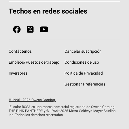
Herramientas de diseño y color
Llame al 1-800-GET
-
PINK®
Techos en redes sociales
Componentes para techos
Biblioteca de documentos
Contratistas de techos por ubicación
Tecnología
SureNail®
Únase a la red de contratistas de techos
Encuentre una tienda o encuentre un
Protección contra algas
StreakGuard™
distribuidor
Diseño en el techo
Contáctenos
Cancelar suscripción
Colección de techos en colores fríos
Financiamiento de techos
Empleos/Puestos de trabajo
Condiciones de uso
Eventos para contratistas
Garantías de techos
Inversores
Política de Privacidad
Declaración de rendimiento de la UE
Gestionar Preferencias
© 1996–2026 Owens Corning.
El color ROSA es una marca comercial registrada de Owens Corning.
THE PINK
PANTHER™
y © 1964–2026 Metro-Goldwyn-Mayer Studios
Inc. Todos los derechos reservados.