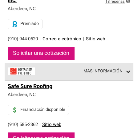
Inc.
exclusiva y cumplen con estándares estrictos de
18
reseñas
profesionalismo, confiabilidad y destreza incomparable.
Aberdeen
,
NC
Solo ellos pueden ofrecer nuestra mejor garantía de
sistemas de techos.
Premiado
(910) 944-0520
|
Correo electrónico
|
Sitio web
Solicitar una cotización
MÁS INFORMACIÓN
Los Contratistas Preferenciales de Owens Corning son
Safe Sure Roofing
parte de una red exclusiva de profesionales de techos
que cumplen con altos estándares y requisitos estrictos
Aberdeen
,
NC
de profesionalismo y confiabilidad.
Financiación disponible
(910) 585-2362
|
Sitio web