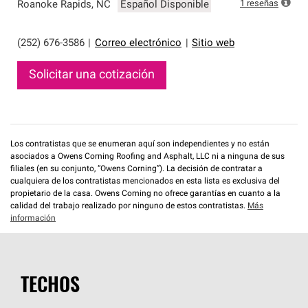
que cumplen con altos estándares y requisitos estrictos
1
reseñas
Roanoke Rapids
,
NC
Español Disponible
de profesionalismo y confiabilidad.
(252) 676-3586
|
Correo electrónico
|
Sitio web
Solicitar una cotización
Los contratistas que se enumeran aquí son independientes y no están
asociados a Owens Corning Roofing and Asphalt, LLC ni a ninguna de sus
filiales (en su conjunto, “Owens Corning”). La decisión de contratar a
cualquiera de los contratistas mencionados en esta lista es exclusiva del
propietario de la casa. Owens Corning no ofrece garantías en cuanto a la
calidad del trabajo realizado por ninguno de estos contratistas.
Más
información
TECHOS