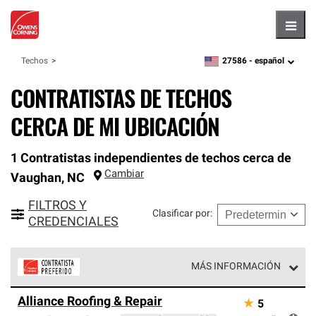
Hambu
27586 -
español
Techos
zipcode,
language
CONTRATISTAS DE TECHOS
CERCA DE MI UBICACIÓN
1 Contratistas independientes de techos cerca de
Cambiar
Vaughan
,
NC
FILTROS Y
Clasificar por
:
CREDENCIALES
MÁS INFORMACIÓN
Los Contratistas Preferenciales de Owens Corning son
Alliance Roofing & Repair
★
5
parte de una red exclusiva de profesionales de techos