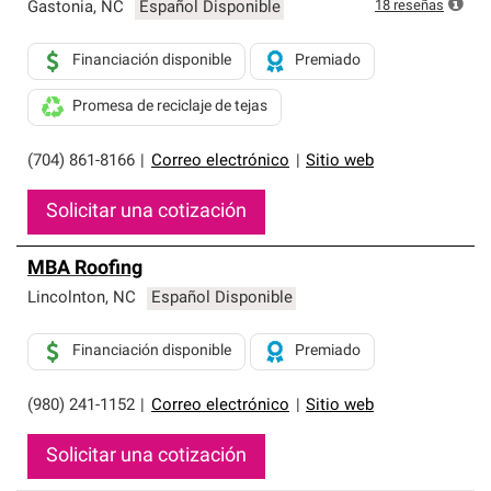
exclusiva y cumplen con estándares estrictos de
18
reseñas
Gastonia
,
NC
Español Disponible
profesionalismo, confiabilidad y destreza incomparable.
Solo ellos pueden ofrecer nuestra mejor garantía de
Financiación disponible
Premiado
sistemas de techos.
Promesa de reciclaje de tejas
(704) 861-8166
|
Correo electrónico
|
Sitio web
Solicitar una cotización
MBA Roofing
Lincolnton
,
NC
Español Disponible
Financiación disponible
Premiado
(980) 241-1152
|
Correo electrónico
|
Sitio web
Solicitar una cotización