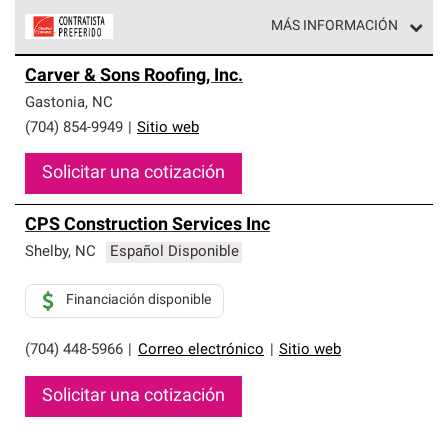
MÁS INFORMACIÓN
Los Contratistas Preferenciales de Owens Corning son
Carver & Sons Roofing, Inc.
parte de una red exclusiva de profesionales de techos
que cumplen con altos estándares y requisitos estrictos
Gastonia
,
NC
de profesionalismo y confiabilidad.
(704) 854-9949
|
Sitio web
Solicitar una cotización
CPS Construction Services Inc
Shelby
,
NC
Español Disponible
Financiación disponible
(704) 448-5966
|
Correo electrónico
|
Sitio web
Solicitar una cotización