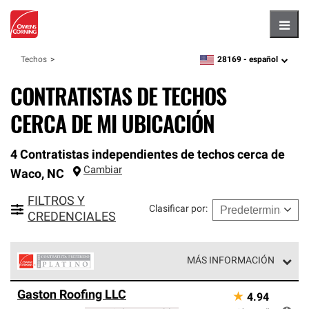
Hambu
28169 -
español
Techos
zipcode,
language
CONTRATISTAS DE TECHOS
CERCA DE MI UBICACIÓN
4 Contratistas independientes de techos cerca de
Cambiar
Waco
,
NC
FILTROS Y
Clasificar por
:
CREDENCIALES
MÁS INFORMACIÓN
Los Contratistas Preferenciales Platinum de Owens
Gaston Roofing LLC
★
4.94
Corning constituyen el nivel superior de nuestra red