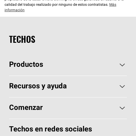
calidad del trabajo realizado por ninguno de estos contratistas.
Más
información
TECHOS
Productos
Elija sus tejas
Recursos y ayuda
Encuentre un contratista
Aspectos básicos sobre techos
Comenzar
Total Protection Roofing
System®
Herramientas de diseño y color
Llame al 1-800-GET
-
PINK®
Techos en redes sociales
Componentes para techos