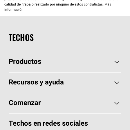
calidad del trabajo realizado por ninguno de estos contratistas.
Más
información
TECHOS
Productos
Elija sus tejas
Recursos y ayuda
Encuentre un contratista
Aspectos básicos sobre techos
Comenzar
Total Protection Roofing
System®
Herramientas de diseño y color
Llame al 1-800-GET
-
PINK®
Techos en redes sociales
Componentes para techos