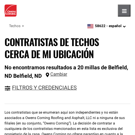
Hambu
58622 -
español
Techos
zipcode,
language
CONTRATISTAS DE TECHOS
CERCA DE MI UBICACIÓN
No encontramos resultados a 20 millas de Belfield,
Cambiar
ND
Belfield
,
ND
FILTROS Y CREDENCIALES
Los contratistas que se enumeran aquí son independientes y no están
asociados a Owens Corning Roofing and Asphalt, LLC ni a ninguna de sus
filiales (en su conjunto, “Owens Corning”). La decisión de contratar a
cualquiera de los contratistas mencionados en esta lista es exclusiva del
propietario de la casa. Owens Corning no ofrece garantías en cuanto a la