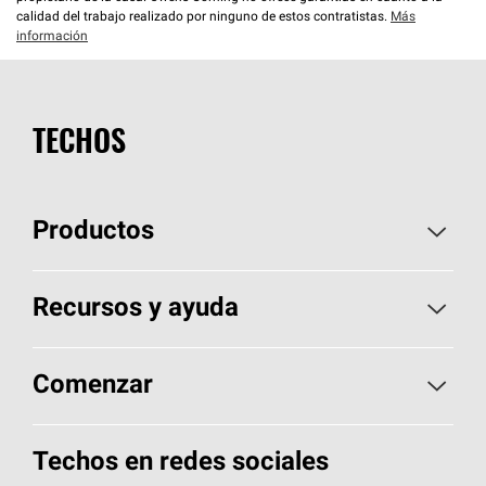
calidad del trabajo realizado por ninguno de estos contratistas.
Más
información
TECHOS
Productos
Elija sus tejas
Recursos y ayuda
Encuentre un contratista
Aspectos básicos sobre techos
Comenzar
Total Protection Roofing
System®
Herramientas de diseño y color
Llame al 1-800-GET
-
PINK®
Techos en redes sociales
Componentes para techos