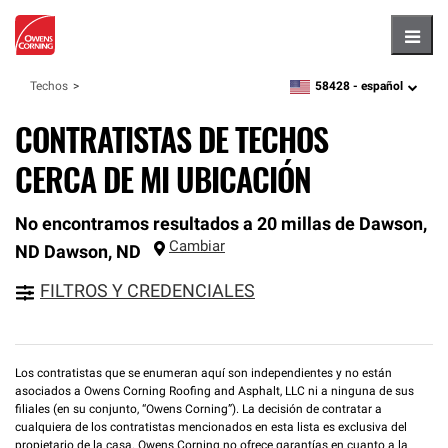
Hambu
58428 -
español
Techos
zipcode,
language
CONTRATISTAS DE TECHOS
CERCA DE MI UBICACIÓN
No encontramos resultados a 20 millas de Dawson,
Cambiar
ND
Dawson
,
ND
FILTROS Y CREDENCIALES
Los contratistas que se enumeran aquí son independientes y no están
asociados a Owens Corning Roofing and Asphalt, LLC ni a ninguna de sus
filiales (en su conjunto, “Owens Corning”). La decisión de contratar a
cualquiera de los contratistas mencionados en esta lista es exclusiva del
propietario de la casa. Owens Corning no ofrece garantías en cuanto a la