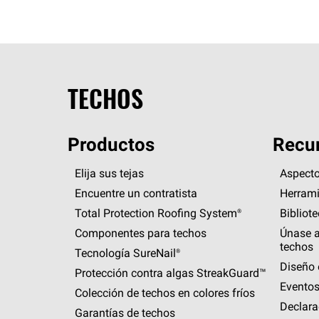
TECHOS
Productos
Recur
Elija sus tejas
Aspecto
Encuentre un contratista
Herrami
Total Protection Roofing
System®
Bibliot
Componentes para techos
Únase a
techos
Tecnología
SureNail®
Diseño 
Protección contra algas
StreakGuard™
Eventos
Colección de techos en colores fríos
Declara
Garantías de techos