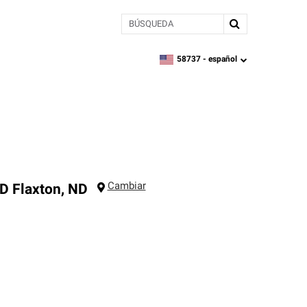
BÚSQUEDA
58737 -
español
zipcode,
language
Cambiar
ND
Flaxton
,
ND