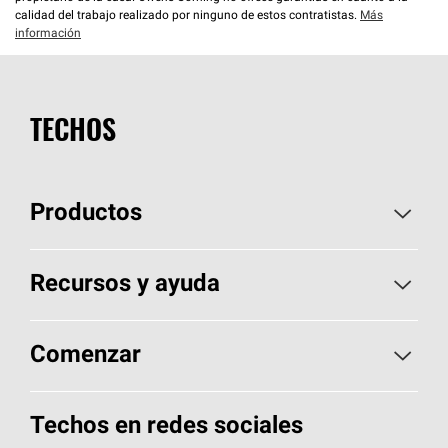
calidad del trabajo realizado por ninguno de estos contratistas.
Más
información
TECHOS
Productos
Elija sus tejas
Recursos y ayuda
Encuentre un contratista
Aspectos básicos sobre techos
Comenzar
Total Protection Roofing
System®
Herramientas de diseño y color
Llame al 1-800-GET
-
PINK®
Techos en redes sociales
Componentes para techos