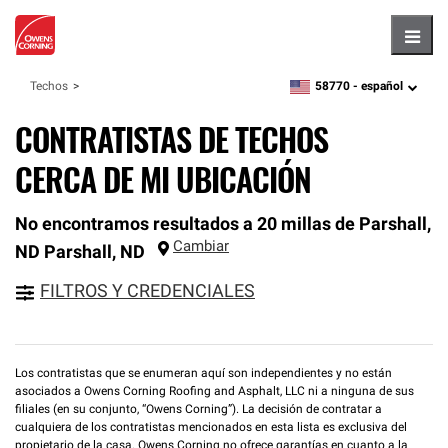
Hambu
58770 -
español
Techos
zipcode,
language
CONTRATISTAS DE TECHOS
CERCA DE MI UBICACIÓN
No encontramos resultados a 20 millas de Parshall,
Cambiar
ND
Parshall
,
ND
FILTROS Y CREDENCIALES
Los contratistas que se enumeran aquí son independientes y no están
asociados a Owens Corning Roofing and Asphalt, LLC ni a ninguna de sus
filiales (en su conjunto, “Owens Corning”). La decisión de contratar a
cualquiera de los contratistas mencionados en esta lista es exclusiva del
propietario de la casa. Owens Corning no ofrece garantías en cuanto a la