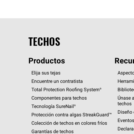
TECHOS
Productos
Recur
Elija sus tejas
Aspecto
Encuentre un contratista
Herrami
Total Protection Roofing
System®
Bibliot
Componentes para techos
Únase a
techos
Tecnología
SureNail®
Diseño 
Protección contra algas
StreakGuard™
Eventos
Colección de techos en colores fríos
Declara
Garantías de techos