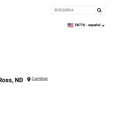
BÚSQUEDA
58776 -
español
zipcode,
language
Cambiar
Ross
,
ND