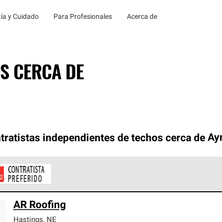
ía y Cuidado
Para Profesionales
Acerca de
S CERCA DE
tratistas independientes de techos cerca de
Ay
ontratistas Preferenciales de Owens Corning son parte de una r
AR Roofing
en con altos estándares y requisitos estrictos de profesionalism
Hastings
,
NE