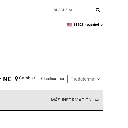
BÚSQUEDA
68925 -
español
zipcode,
language
Cambiar
r
,
NE
Clasificar por
:
MÁS INFORMACIÓN
ed exclusiva de profesionales de techos que
o y confiabilidad.