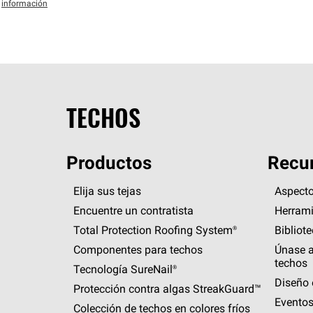
información
TECHOS
Productos
Recur
Elija sus tejas
Aspecto
Encuentre un contratista
Herrami
Total Protection Roofing
System®
Bibliot
Componentes para techos
Únase a
techos
Tecnología
SureNail®
Diseño 
Protección contra algas
StreakGuard™
Eventos
Colección de techos en colores fríos