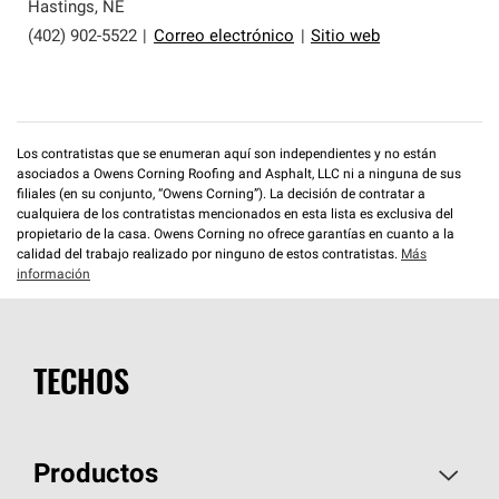
que cumplen con altos estándares y requisitos estrictos
Hastings
,
NE
de profesionalismo y confiabilidad.
(402) 902-5522
|
Correo electrónico
|
Sitio web
Los contratistas que se enumeran aquí son independientes y no están
asociados a Owens Corning Roofing and Asphalt, LLC ni a ninguna de sus
filiales (en su conjunto, “Owens Corning”). La decisión de contratar a
cualquiera de los contratistas mencionados en esta lista es exclusiva del
propietario de la casa. Owens Corning no ofrece garantías en cuanto a la
calidad del trabajo realizado por ninguno de estos contratistas.
Más
información
TECHOS
Productos