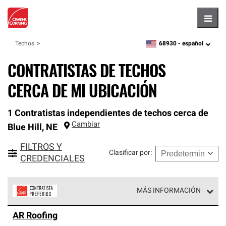
Hambu
68930 -
español
Techos
zipcode,
language
CONTRATISTAS DE TECHOS
CERCA DE MI UBICACIÓN
1 Contratistas independientes de techos cerca de
Cambiar
Blue Hill
,
NE
FILTROS Y
Clasificar por
:
CREDENCIALES
MÁS INFORMACIÓN
Los Contratistas Preferenciales de Owens Corning son
AR Roofing
parte de una red exclusiva de profesionales de techos