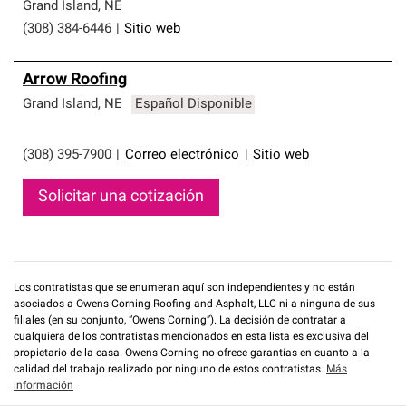
que cumplen con altos estándares y requisitos estrictos
Grand Island
,
NE
de profesionalismo y confiabilidad.
(308) 384-6446
|
Sitio web
Arrow Roofing
Grand Island
,
NE
Español Disponible
(308) 395-7900
|
Correo electrónico
|
Sitio web
Solicitar una cotización
Los contratistas que se enumeran aquí son independientes y no están
asociados a Owens Corning Roofing and Asphalt, LLC ni a ninguna de sus
filiales (en su conjunto, “Owens Corning”). La decisión de contratar a
cualquiera de los contratistas mencionados en esta lista es exclusiva del
propietario de la casa. Owens Corning no ofrece garantías en cuanto a la
calidad del trabajo realizado por ninguno de estos contratistas.
Más
información