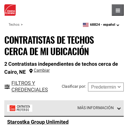
Hambu
68824 -
español
Techos
zipcode,
language
CONTRATISTAS DE TECHOS
CERCA DE MI UBICACIÓN
2 Contratistas independientes de techos cerca de
Cambiar
Cairo
,
NE
FILTROS Y
Clasificar por
:
CREDENCIALES
MÁS INFORMACIÓN
Los Contratistas Preferenciales de Owens Corning son
Starostka Group Unlimited
parte de una red exclusiva de profesionales de techos