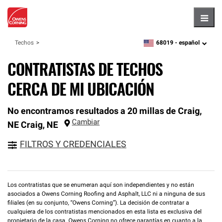
Hambu
68019 -
español
Techos
zipcode,
language
CONTRATISTAS DE TECHOS
CERCA DE MI UBICACIÓN
No encontramos resultados a 20 millas de Craig,
Cambiar
NE
Craig
,
NE
FILTROS Y CREDENCIALES
Los contratistas que se enumeran aquí son independientes y no están
asociados a Owens Corning Roofing and Asphalt, LLC ni a ninguna de sus
filiales (en su conjunto, “Owens Corning”). La decisión de contratar a
cualquiera de los contratistas mencionados en esta lista es exclusiva del
propietario de la casa. Owens Corning no ofrece garantías en cuanto a la