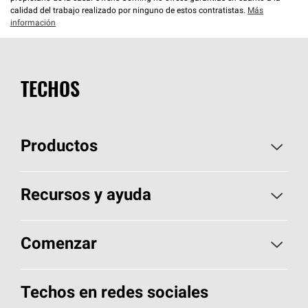
calidad del trabajo realizado por ninguno de estos contratistas.
Más
información
TECHOS
Productos
Elija sus tejas
Recursos y ayuda
Encuentre un contratista
Aspectos básicos sobre techos
Comenzar
Total Protection Roofing
System®
Herramientas de diseño y color
Llame al 1-800-GET
-
PINK®
Techos en redes sociales
Componentes para techos