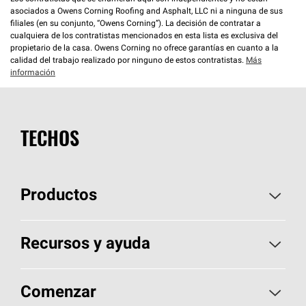
asociados a Owens Corning Roofing and Asphalt, LLC ni a ninguna de sus
filiales (en su conjunto, “Owens Corning”). La decisión de contratar a
cualquiera de los contratistas mencionados en esta lista es exclusiva del
propietario de la casa. Owens Corning no ofrece garantías en cuanto a la
calidad del trabajo realizado por ninguno de estos contratistas.
Más
información
TECHOS
Productos
Elija sus tejas
Recursos y ayuda
Encuentre un contratista
Aspectos básicos sobre techos
Comenzar