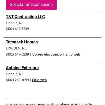
Solicitar una cotización
T&T Contracting LLC
Lincoln
,
NE
(402) 617-6239
Tomasek Homes
LINCOLN
,
NE
(402) 617-6239
|
Correo electrónico
|
Sitio web
Antoine Exteriors
Lincoln
,
NE
(402) 260-1099
|
Sitio web
Los contratistas que se enumeran aquí son independientes y no están