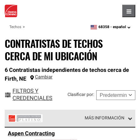
Hambu
68358 -
español
Techos
zipcode,
language
CONTRATISTAS DE TECHOS
CERCA DE MI UBICACIÓN
6 Contratistas independientes de techos cerca de
Cambiar
Firth
,
NE
FILTROS Y
Clasificar por
:
CREDENCIALES
MÁS INFORMACIÓN
Los Contratistas Preferenciales Platinum de Owens
Aspen Contracting
Corning constituyen el nivel superior de nuestra red