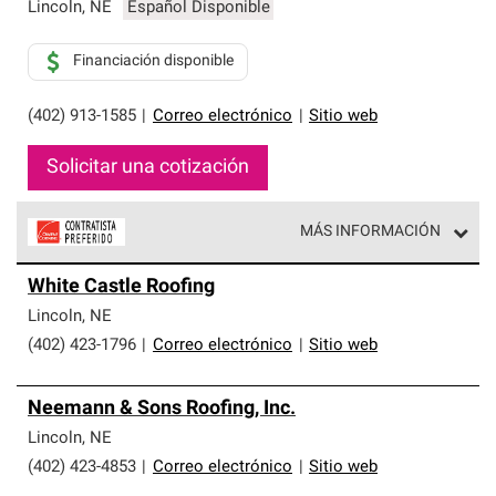
exclusiva y cumplen con estándares estrictos de
Lincoln
,
NE
Español Disponible
profesionalismo, confiabilidad y destreza incomparable.
Solo ellos pueden ofrecer nuestra mejor garantía de
Financiación disponible
sistemas de techos.
(402) 913-1585
|
Correo electrónico
|
Sitio web
Solicitar una cotización
MÁS INFORMACIÓN
Los Contratistas Preferenciales de Owens Corning son
White Castle Roofing
parte de una red exclusiva de profesionales de techos
que cumplen con altos estándares y requisitos estrictos
Lincoln
,
NE
de profesionalismo y confiabilidad.
(402) 423-1796
|
Correo electrónico
|
Sitio web
Neemann & Sons Roofing, Inc.
Lincoln
,
NE
(402) 423-4853
|
Correo electrónico
|
Sitio web