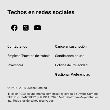
Total Protection Roofing
System®
Herramientas de diseño y color
Llame al 1-800-GET
-
PINK®
Techos en redes sociales
Componentes para techos
Biblioteca de documentos
Contratistas de techos por ubicación
Tecnología
SureNail®
Únase a la red de contratistas de techos
Encuentre una tienda o encuentre un
Protección contra algas
StreakGuard™
distribuidor
Diseño en el techo
Contáctenos
Cancelar suscripción
Colección de techos en colores fríos
Financiamiento de techos
Empleos/Puestos de trabajo
Condiciones de uso
Eventos para contratistas
Garantías de techos
Inversores
Política de Privacidad
Declaración de rendimiento de la UE
Gestionar Preferencias
© 1996–2026 Owens Corning.
El color ROSA es una marca comercial registrada de Owens Corning.
THE PINK
PANTHER™
y © 1964–2026 Metro-Goldwyn-Mayer Studios
Inc. Todos los derechos reservados.