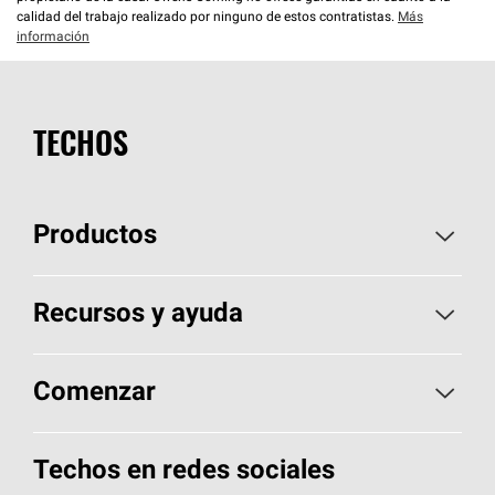
calidad del trabajo realizado por ninguno de estos contratistas.
Más
información
TECHOS
Productos
Elija sus tejas
Recursos y ayuda
Encuentre un contratista
Aspectos básicos sobre techos
Comenzar
Total Protection Roofing
System®
Herramientas de diseño y color
Llame al 1-800-GET
-
PINK®
Techos en redes sociales
Componentes para techos