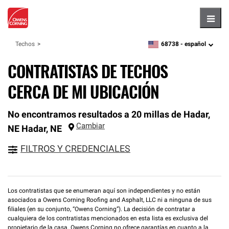
Hambu
68738 -
español
Techos
zipcode,
language
CONTRATISTAS DE TECHOS
CERCA DE MI UBICACIÓN
No encontramos resultados a 20 millas de Hadar,
Cambiar
NE
Hadar
,
NE
FILTROS Y CREDENCIALES
Los contratistas que se enumeran aquí son independientes y no están
asociados a Owens Corning Roofing and Asphalt, LLC ni a ninguna de sus
filiales (en su conjunto, “Owens Corning”). La decisión de contratar a
cualquiera de los contratistas mencionados en esta lista es exclusiva del
propietario de la casa. Owens Corning no ofrece garantías en cuanto a la