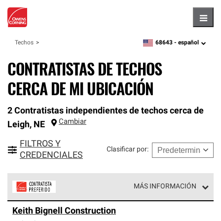
Hambu
68643 -
español
Techos
zipcode,
language
CONTRATISTAS DE TECHOS
CERCA DE MI UBICACIÓN
2 Contratistas independientes de techos cerca de
Cambiar
Leigh
,
NE
FILTROS Y
Clasificar por
:
CREDENCIALES
MÁS INFORMACIÓN
Los Contratistas Preferenciales de Owens Corning son
Keith Bignell Construction
parte de una red exclusiva de profesionales de techos