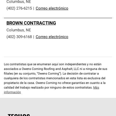
que cumplen con altos estándares y requisitos estrictos
Columbus
,
NE
de profesionalismo y confiabilidad.
(402) 276-6215
|
Correo electrónico
BROWN CONTRACTING
Columbus
,
NE
(402) 309-6168
|
Correo electrónico
Los contratistas que se enumeran aquí son independientes y no están
asociados a Owens Corning Roofing and Asphalt, LLC ni a ninguna de sus
filiales (en su conjunto, “Owens Corning”). La decisión de contratar a
cualquiera de los contratistas mencionados en esta lista es exclusiva del
propietario de la casa. Owens Corning no ofrece garantías en cuanto a la
calidad del trabajo realizado por ninguno de estos contratistas.
Más
información