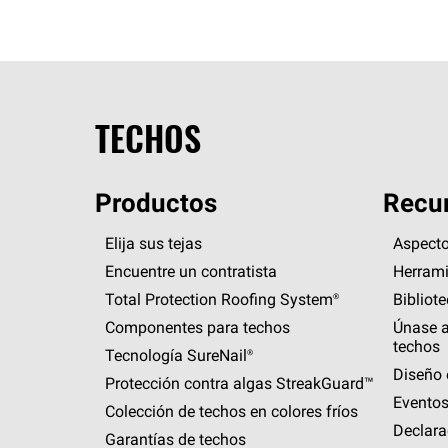
TECHOS
Productos
Recur
Elija sus tejas
Aspecto
Encuentre un contratista
Herrami
Total Protection Roofing
System®
Bibliot
Componentes para techos
Únase a
techos
Tecnología
SureNail®
Diseño 
Protección contra algas
StreakGuard™
Eventos
Colección de techos en colores fríos
Declara
Garantías de techos