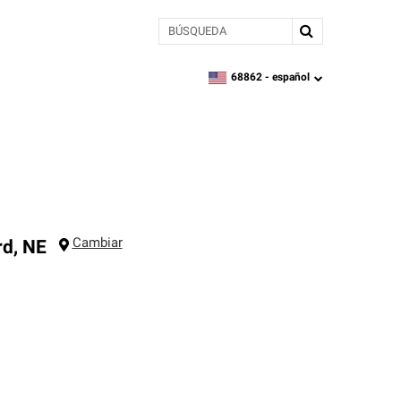
BÚSQUEDA
68862 -
español
zipcode,
language
Cambiar
rd
,
NE