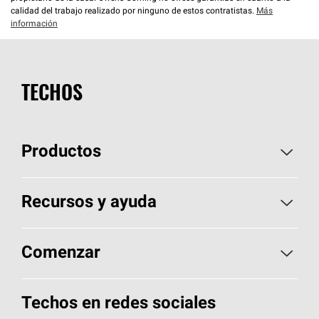
calidad del trabajo realizado por ninguno de estos contratistas.
Más
información
TECHOS
Productos
Elija sus tejas
Recursos y ayuda
Encuentre un contratista
Aspectos básicos sobre techos
Comenzar
Total Protection Roofing
System®
Herramientas de diseño y color
Llame al 1-800-GET
-
PINK®
Techos en redes sociales
Componentes para techos