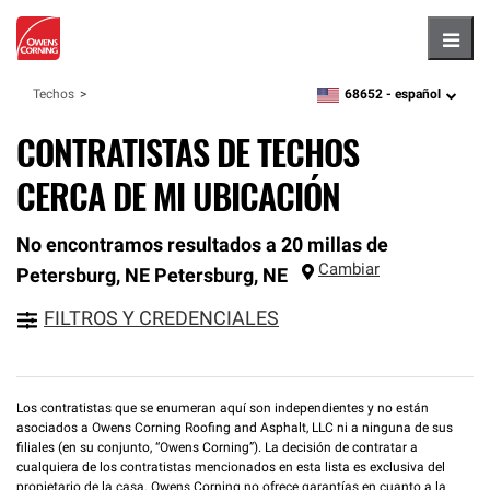
Hambu
68652 -
español
Techos
zipcode,
language
CONTRATISTAS DE TECHOS
CERCA DE MI UBICACIÓN
No encontramos resultados a 20 millas de
Cambiar
Petersburg, NE
Petersburg
,
NE
FILTROS Y CREDENCIALES
Los contratistas que se enumeran aquí son independientes y no están
asociados a Owens Corning Roofing and Asphalt, LLC ni a ninguna de sus
filiales (en su conjunto, “Owens Corning”). La decisión de contratar a
cualquiera de los contratistas mencionados en esta lista es exclusiva del
propietario de la casa. Owens Corning no ofrece garantías en cuanto a la