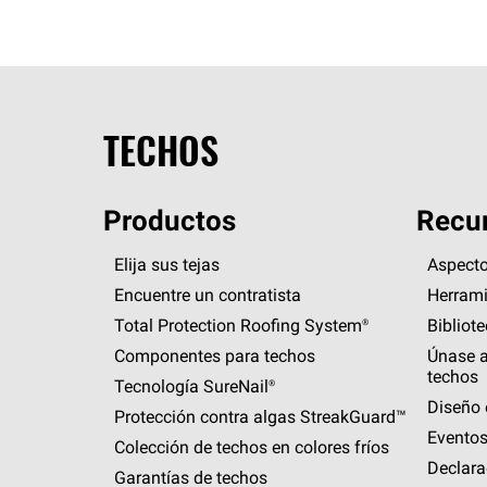
TECHOS
Productos
Recur
Elija sus tejas
Aspecto
Encuentre un contratista
Herrami
Total Protection Roofing
System®
Bibliot
Componentes para techos
Únase a
techos
Tecnología
SureNail®
Diseño 
Protección contra algas
StreakGuard™
Eventos
Colección de techos en colores fríos
Declara
Garantías de techos