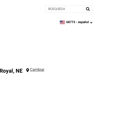
BÚSQUEDA
68773 -
español
zipcode,
language
Cambiar
Royal
,
NE