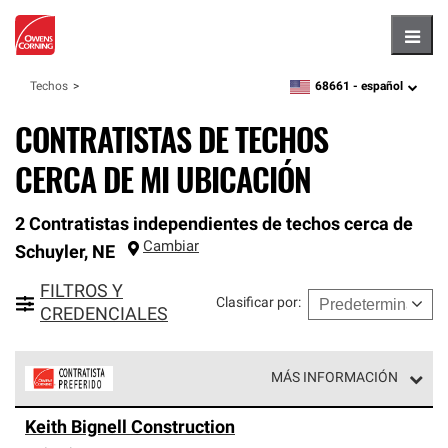
Hambu
68661 -
español
Techos
zipcode,
language
CONTRATISTAS DE TECHOS
CERCA DE MI UBICACIÓN
2 Contratistas independientes de techos cerca de
Cambiar
Schuyler
,
NE
FILTROS Y
Clasificar por
:
CREDENCIALES
MÁS INFORMACIÓN
Los Contratistas Preferenciales de Owens Corning son
Keith Bignell Construction
parte de una red exclusiva de profesionales de techos