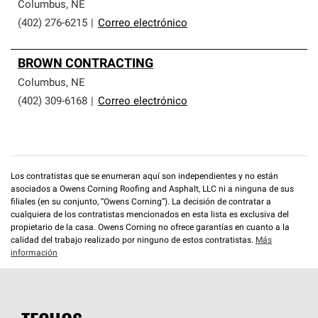
que cumplen con altos estándares y requisitos estrictos
Columbus
,
NE
de profesionalismo y confiabilidad.
(402) 276-6215
|
Correo electrónico
BROWN CONTRACTING
Columbus
,
NE
(402) 309-6168
|
Correo electrónico
Los contratistas que se enumeran aquí son independientes y no están
asociados a Owens Corning Roofing and Asphalt, LLC ni a ninguna de sus
filiales (en su conjunto, “Owens Corning”). La decisión de contratar a
cualquiera de los contratistas mencionados en esta lista es exclusiva del
propietario de la casa. Owens Corning no ofrece garantías en cuanto a la
calidad del trabajo realizado por ninguno de estos contratistas.
Más
información