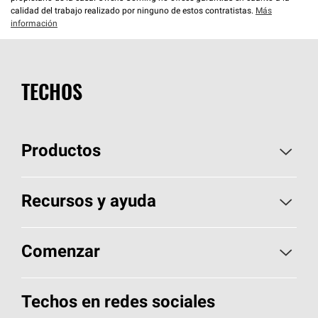
calidad del trabajo realizado por ninguno de estos contratistas.
Más
información
TECHOS
Productos
Elija sus tejas
Recursos y ayuda
Encuentre un contratista
Aspectos básicos sobre techos
Comenzar
Total Protection Roofing
System®
Herramientas de diseño y color
Llame al 1-800-GET
-
PINK®
Techos en redes sociales
Componentes para techos