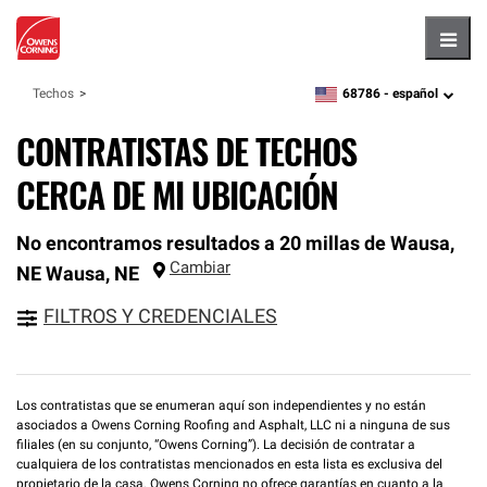
Hambu
68786 -
español
Techos
zipcode,
language
CONTRATISTAS DE TECHOS
CERCA DE MI UBICACIÓN
No encontramos resultados a 20 millas de Wausa,
Cambiar
NE
Wausa
,
NE
FILTROS Y CREDENCIALES
Los contratistas que se enumeran aquí son independientes y no están
asociados a Owens Corning Roofing and Asphalt, LLC ni a ninguna de sus
filiales (en su conjunto, “Owens Corning”). La decisión de contratar a
cualquiera de los contratistas mencionados en esta lista es exclusiva del
propietario de la casa. Owens Corning no ofrece garantías en cuanto a la