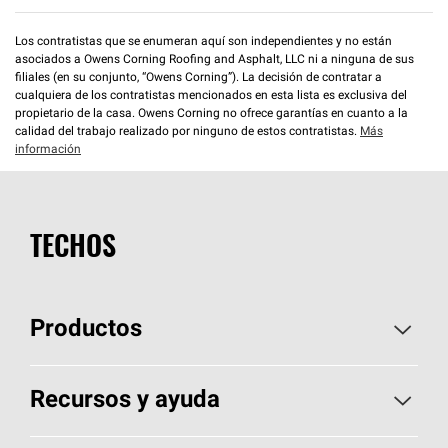
Los contratistas que se enumeran aquí son independientes y no están
asociados a Owens Corning Roofing and Asphalt, LLC ni a ninguna de sus
filiales (en su conjunto, “Owens Corning”). La decisión de contratar a
cualquiera de los contratistas mencionados en esta lista es exclusiva del
propietario de la casa. Owens Corning no ofrece garantías en cuanto a la
calidad del trabajo realizado por ninguno de estos contratistas.
Más
información
TECHOS
Productos
Elija sus tejas
Recursos y ayuda
Encuentre un contratista