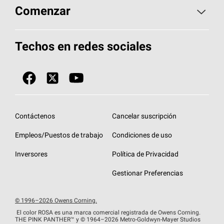
Aspectos básicos sobre techos
Comenzar
Total Protection Roofing
System®
Herramientas de diseño y color
Llame al 1-800-GET
-
PINK®
Techos en redes sociales
Componentes para techos
Biblioteca de documentos
Contratistas de techos por ubicación
Tecnología
SureNail®
Únase a la red de contratistas de techos
Encuentre una tienda o encuentre un
Protección contra algas
StreakGuard™
distribuidor
Diseño en el techo
Contáctenos
Cancelar suscripción
Colección de techos en colores fríos
Financiamiento de techos
Empleos/Puestos de trabajo
Condiciones de uso
Eventos para contratistas
Garantías de techos
Inversores
Política de Privacidad
Declaración de rendimiento de la UE
Gestionar Preferencias
© 1996–2026 Owens Corning.
El color ROSA es una marca comercial registrada de Owens Corning.
THE PINK
PANTHER™
y © 1964–2026 Metro-Goldwyn-Mayer Studios