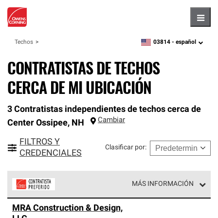
Hambu
03814 -
español
Techos
zipcode,
language
CONTRATISTAS DE TECHOS
CERCA DE MI UBICACIÓN
3 Contratistas independientes de techos cerca de
Cambiar
Center Ossipee
,
NH
FILTROS Y
Clasificar por
:
CREDENCIALES
MÁS INFORMACIÓN
Los Contratistas Preferenciales de Owens Corning son
MRA Construction & Design,
parte de una red exclusiva de profesionales de techos