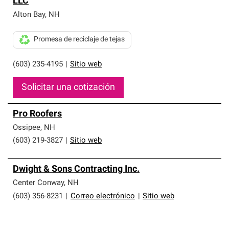
LLC
que cumplen con altos estándares y requisitos estrictos
de profesionalismo y confiabilidad.
Alton Bay
,
NH
Promesa de reciclaje de tejas
(603) 235-4195
|
Sitio web
Solicitar una cotización
Pro Roofers
Ossipee
,
NH
(603) 219-3827
|
Sitio web
Dwight & Sons Contracting Inc.
Center Conway
,
NH
(603) 356-8231
|
Correo electrónico
|
Sitio web