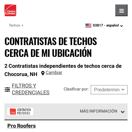
Hambu
03817 -
español
Techos
zipcode,
language
CONTRATISTAS DE TECHOS
CERCA DE MI UBICACIÓN
2 Contratistas independientes de techos cerca de
Cambiar
Chocorua
,
NH
FILTROS Y
Clasificar por
:
CREDENCIALES
MÁS INFORMACIÓN
Los Contratistas Preferenciales de Owens Corning son
Pro Roofers
parte de una red exclusiva de profesionales de techos