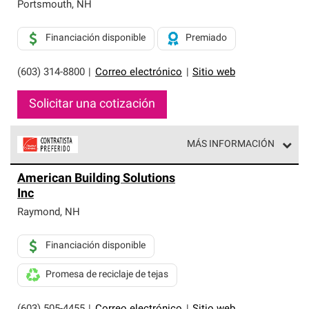
exclusiva y cumplen con estándares estrictos de
Portsmouth
,
NH
profesionalismo, confiabilidad y destreza incomparable.
Solo ellos pueden ofrecer nuestra mejor garantía de
Financiación disponible
Premiado
sistemas de techos.
(603) 314-8800
|
Correo electrónico
|
Sitio web
Solicitar una cotización
MÁS INFORMACIÓN
Los Contratistas Preferenciales de Owens Corning son
American Building Solutions
parte de una red exclusiva de profesionales de techos
Inc
que cumplen con altos estándares y requisitos estrictos
de profesionalismo y confiabilidad.
Raymond
,
NH
Financiación disponible
Promesa de reciclaje de tejas