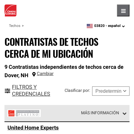
Hambu
03820 -
español
Techos
zipcode,
language
CONTRATISTAS DE TECHOS
CERCA DE MI UBICACIÓN
9 Contratistas independientes de techos cerca de
Cambiar
Dover
,
NH
FILTROS Y
Clasificar por
:
CREDENCIALES
MÁS INFORMACIÓN
Los Contratistas Preferenciales Platinum de Owens
United Home Experts
Corning constituyen el nivel superior de nuestra red