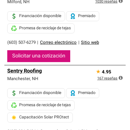
exclusiva y cumplen con estándares estrictos de
1030
reseñas
Milford
,
NH
profesionalismo, confiabilidad y destreza incomparable.
Solo ellos pueden ofrecer nuestra mejor garantía de
Financiación disponible
Premiado
sistemas de techos.
Promesa de reciclaje de tejas
(603) 507-6279
|
Correo electrónico
|
Sitio web
Solicitar una cotización
Sentry Roofing
★
4.95
167
reseñas
Manchester
,
NH
Financiación disponible
Premiado
Promesa de reciclaje de tejas
Capacitación Solar PROtect