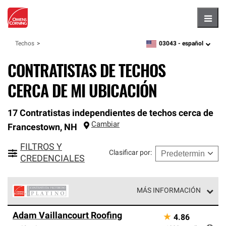
Hambu
03043 -
español
Techos
zipcode,
language
CONTRATISTAS DE TECHOS
CERCA DE MI UBICACIÓN
17 Contratistas independientes de techos cerca de
Cambiar
Francestown
,
NH
FILTROS Y
Clasificar por
:
CREDENCIALES
MÁS INFORMACIÓN
Los Contratistas Preferenciales Platinum de Owens
Adam Vaillancourt Roofing
★
4.86
Corning constituyen el nivel superior de nuestra red