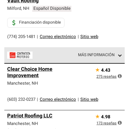
Vault Roofing
Milford
,
NH
Español Disponible
Financiación disponible
(774) 205-1481
|
Correo electrónico
|
Sitio web
MÁS INFORMACIÓN
Los Contratistas Preferenciales de Owens Corning son
Clear Choice Home
★
4.43
parte de una red exclusiva de profesionales de techos
Improvement
que cumplen con altos estándares y requisitos estrictos
275
reseñas
de profesionalismo y confiabilidad.
Manchester
,
NH
(603) 232-0237
|
Correo electrónico
|
Sitio web
Patriot Roofing LLC
★
4.98
173
reseñas
Manchester
,
NH