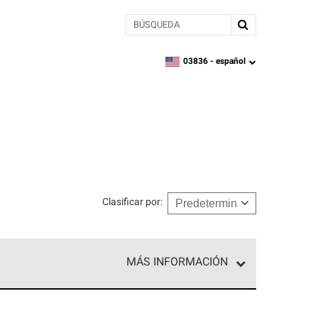
BÚSQUEDA
03836 -
español
zipcode,
language
Clasificar por
:
MÁS INFORMACIÓN
ed exclusiva de profesionales de techos que
o y confiabilidad.