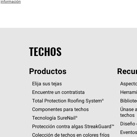
información
TECHOS
Productos
Recur
Elija sus tejas
Aspecto
Encuentre un contratista
Herrami
Total Protection Roofing
System®
Bibliot
Componentes para techos
Únase a
techos
Tecnología
SureNail®
Diseño 
Protección contra algas
StreakGuard™
Eventos
Colección de techos en colores fríos