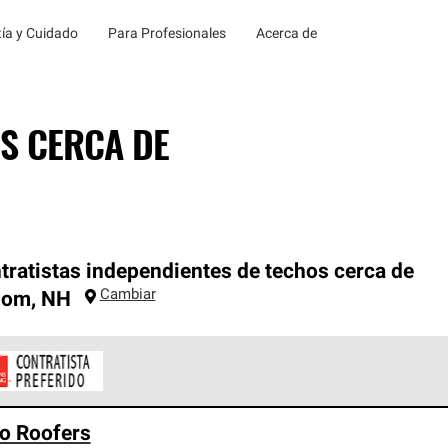
ía y Cuidado
Para Profesionales
Acerca de
S CERCA DE
tratistas independientes de techos cerca de
Cambiar
dom
,
NH
ontratistas Preferenciales de Owens Corning son parte de una r
o Roofers
en con altos estándares y requisitos estrictos de profesionalism