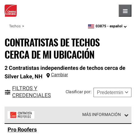
Hambu
03875 -
español
Techos
zipcode,
language
CONTRATISTAS DE TECHOS
CERCA DE MI UBICACIÓN
2 Contratistas independientes de techos cerca de
Cambiar
Silver Lake
,
NH
FILTROS Y
Clasificar por
:
CREDENCIALES
MÁS INFORMACIÓN
Los Contratistas Preferenciales de Owens Corning son
Pro Roofers
parte de una red exclusiva de profesionales de techos