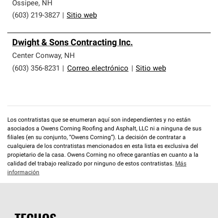
que cumplen con altos estándares y requisitos estrictos
Ossipee
,
NH
de profesionalismo y confiabilidad.
(603) 219-3827
|
Sitio web
Dwight & Sons Contracting Inc.
Center Conway
,
NH
(603) 356-8231
|
Correo electrónico
|
Sitio web
Los contratistas que se enumeran aquí son independientes y no están
asociados a Owens Corning Roofing and Asphalt, LLC ni a ninguna de sus
filiales (en su conjunto, “Owens Corning”). La decisión de contratar a
cualquiera de los contratistas mencionados en esta lista es exclusiva del
propietario de la casa. Owens Corning no ofrece garantías en cuanto a la
calidad del trabajo realizado por ninguno de estos contratistas.
Más
información