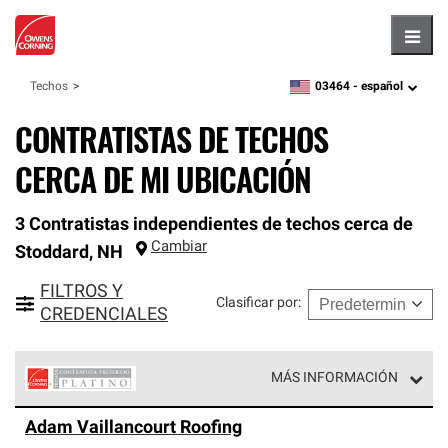
Hambu
03464 -
español
Techos
zipcode,
language
CONTRATISTAS DE TECHOS
CERCA DE MI UBICACIÓN
3 Contratistas independientes de techos cerca de
Cambiar
Stoddard
,
NH
FILTROS Y
Clasificar por
:
CREDENCIALES
MÁS INFORMACIÓN
Los Contratistas Preferenciales Platinum de Owens
Adam Vaillancourt Roofing
Corning constituyen el nivel superior de nuestra red