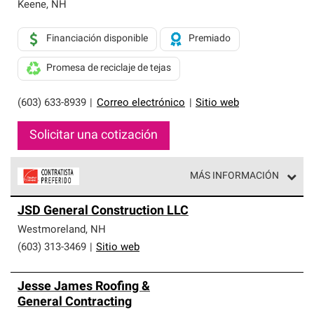
exclusiva y cumplen con estándares estrictos de
Keene
,
NH
profesionalismo, confiabilidad y destreza incomparable.
Solo ellos pueden ofrecer nuestra mejor garantía de
Financiación disponible
Premiado
sistemas de techos.
Promesa de reciclaje de tejas
(603) 633-8939
|
Correo electrónico
|
Sitio web
Solicitar una cotización
MÁS INFORMACIÓN
Los Contratistas Preferenciales de Owens Corning son
JSD General Construction LLC
parte de una red exclusiva de profesionales de techos
que cumplen con altos estándares y requisitos estrictos
Westmoreland
,
NH
de profesionalismo y confiabilidad.
(603) 313-3469
|
Sitio web
Jesse James Roofing &
General Contracting