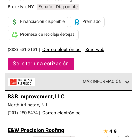
Brooklyn
,
NY
Español Disponible
Financiación disponible
Premiado
Promesa de reciclaje de tejas
(888) 631-2131
|
Correo electrónico
|
Sitio web
Solicitar una cotización
MÁS INFORMACIÓN
Los Contratistas Preferenciales de Owens Corning son
B&B Improvement, LLC
parte de una red exclusiva de profesionales de techos
que cumplen con altos estándares y requisitos estrictos
North Arlington
,
NJ
de profesionalismo y confiabilidad.
(201) 280-5474
|
Correo electrónico
E&W Precision Roofing
★
4.9