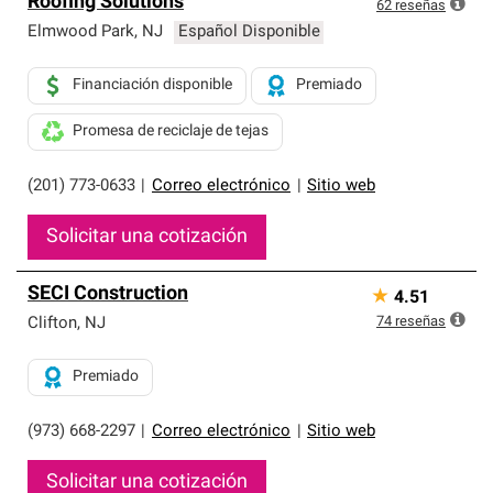
Roofing Solutions
exclusiva y cumplen con estándares estrictos de
62
reseñas
profesionalismo, confiabilidad y destreza incomparable.
Elmwood Park
,
NJ
Español Disponible
Solo ellos pueden ofrecer nuestra mejor garantía de
sistemas de techos.
Financiación disponible
Premiado
Promesa de reciclaje de tejas
(201) 773-0633
|
Correo electrónico
|
Sitio web
Solicitar una cotización
SECI Construction
★
4.51
74
reseñas
Clifton
,
NJ
Premiado
(973) 668-2297
|
Correo electrónico
|
Sitio web
Solicitar una cotización