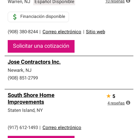
10
reseñas
Warren
,
NJ
Español Disponible
Financiación disponible
(908) 380-8244
|
Correo electrónico
|
Sitio web
Solicitar una cotización
Jose Contractors Inc.
Newark
,
NJ
(908) 851-2799
South Shore Home
★
5
Improvements
4
reseñas
Staten Island
,
NY
(917) 612-1493
|
Correo electrónico