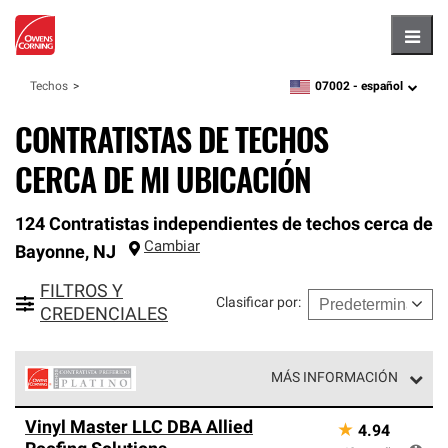
Hambu
07002 -
español
Techos
zipcode,
language
CONTRATISTAS DE TECHOS
CERCA DE MI UBICACIÓN
124 Contratistas independientes de techos cerca de
Cambiar
Bayonne
,
NJ
FILTROS Y
Clasificar por
:
CREDENCIALES
MÁS INFORMACIÓN
Los Contratistas Preferenciales Platinum de Owens
Vinyl Master LLC DBA Allied
★
4.94
Corning constituyen el nivel superior de nuestra red