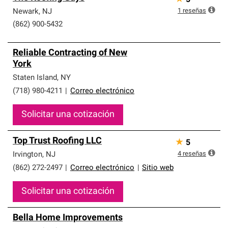
5
1
reseñas
Newark
,
NJ
(862) 900-5432
Reliable Contracting of New
York
Staten Island
,
NY
(718) 980-4211
|
Correo electrónico
Solicitar una cotización
Top Trust Roofing LLC
★
5
4
reseñas
Irvington
,
NJ
(862) 272-2497
|
Correo electrónico
|
Sitio web
Solicitar una cotización
Bella Home Improvements