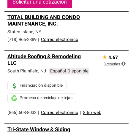
Solicitar una cotización
TOTAL BUILDING AND CONDO
MAINTENANCE, INC.
Staten Island
,
NY
(718) 966-2889
|
Correo electrónico
Altitude Roofing & Remodeling
★
4.67
LLC
3
reseñas
South Plainfield
,
NJ
Español Disponible
Financiación disponible
Promesa de reciclaje de tejas
(866) 508-8033
|
Correo electrónico
|
Sitio web
Tri-State Window & Siding