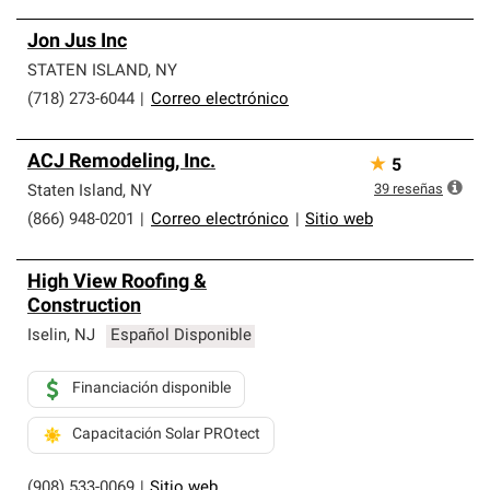
Jon Jus Inc
STATEN ISLAND
,
NY
(718) 273-6044
|
Correo electrónico
ACJ Remodeling, Inc.
★
5
39
reseñas
Staten Island
,
NY
(866) 948-0201
|
Correo electrónico
|
Sitio web
High View Roofing &
Construction
Iselin
,
NJ
Español Disponible
Financiación disponible
Capacitación Solar PROtect
(908) 533-0069
|
Sitio web