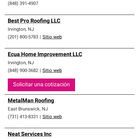
(848) 391-4907
Best Pro Roofing LLC
Irvington
,
NJ
(201) 800-5783
|
Sitio web
Ecua Home Improvement LLC
Irvington
,
NJ
(848) 900-3682
|
Sitio web
Solicitar una cotización
MetalMan Roofing
East Brunswick
,
NJ
(731) 413-8331
|
Sitio web
Neat Services Inc