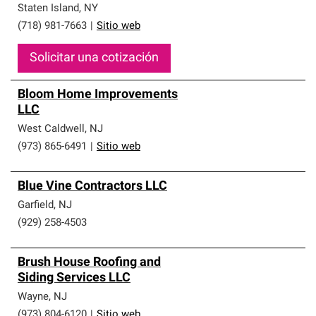
Staten Island
,
NY
(718) 981-7663
|
Sitio web
Solicitar una cotización
Bloom Home Improvements
LLC
West Caldwell
,
NJ
(973) 865-6491
|
Sitio web
Blue Vine Contractors LLC
Garfield
,
NJ
(929) 258-4503
Brush House Roofing and
Siding Services LLC
Wayne
,
NJ
(973) 804-6120
|
Sitio web