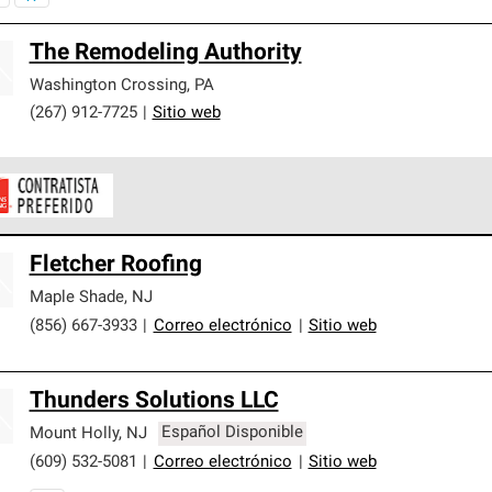
The Remodeling Authority
Washington Crossing
,
PA
(267) 912-7725
|
Sitio web
ontratistas Preferenciales de Owens Corning son parte de una r
Fletcher Roofing
en con altos estándares y requisitos estrictos de profesionalism
Maple Shade
,
NJ
(856) 667-3933
|
Correo electrónico
|
Sitio web
Thunders Solutions LLC
Mount Holly
,
NJ
Español Disponible
(609) 532-5081
|
Correo electrónico
|
Sitio web