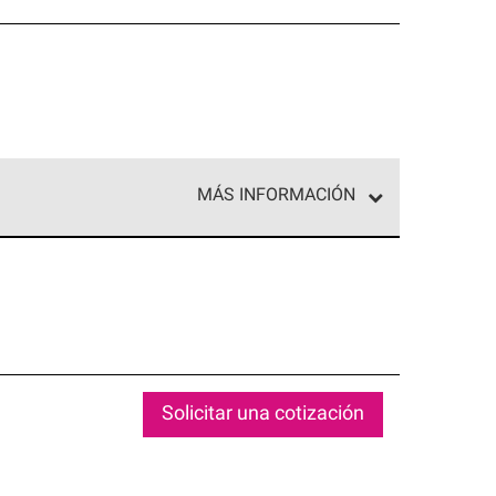
MÁS INFORMACIÓN
ed exclusiva de profesionales de techos que
o y confiabilidad.
Solicitar una cotización