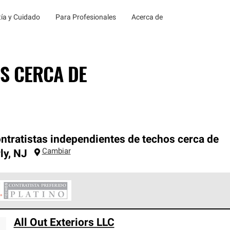
ía y Cuidado
Para Profesionales
Acerca de
S CERCA DE
ntratistas independientes de techos cerca de
Cambiar
ly
,
NJ
ontratistas Preferenciales Platinum de Owens Corning constituye
All Out Exteriors LLC
en con estándares estrictos de profesionalismo, confiabilidad 