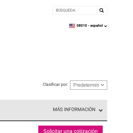
BÚSQUEDA
08010 -
español
zipcode,
language
Clasificar por
:
MÁS INFORMACIÓN
n el nivel superior de nuestra red exclusiva y
y destreza incomparable. Solo ellos pueden
Solicitar una cotización