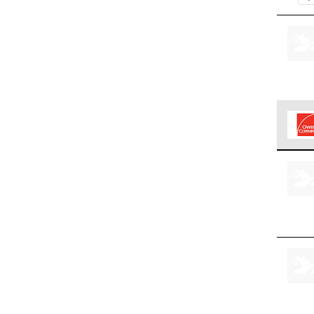
Los C
cumpl