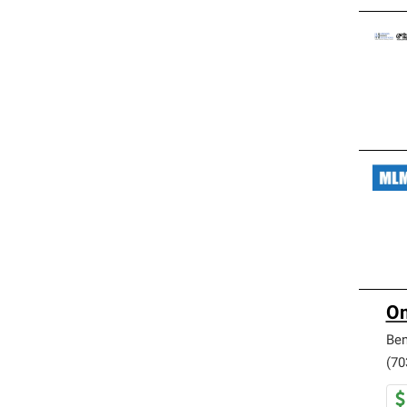
Om
Be
(70