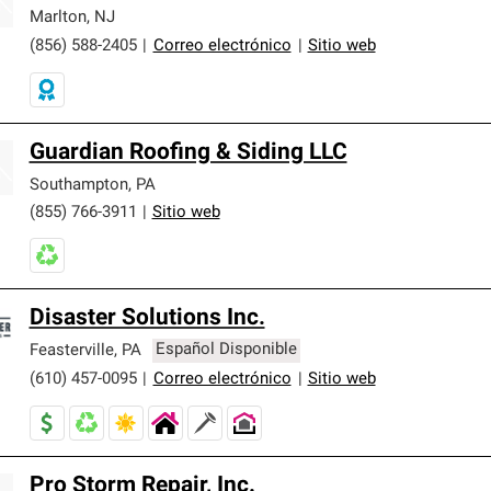
er nuestra mejor garantía de sistemas de techos.
Marlton
,
NJ
(856) 588-2405
|
Correo electrónico
|
Sitio web
Guardian Roofing & Siding LLC
Southampton
,
PA
(855) 766-3911
|
Sitio web
Disaster Solutions Inc.
Feasterville
,
PA
Español Disponible
(610) 457-0095
|
Correo electrónico
|
Sitio web
Pro Storm Repair, Inc.