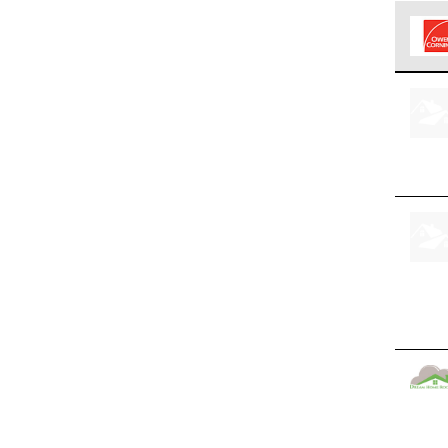
Los C
cumpl