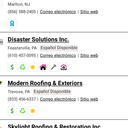
er nuestra mejor garantía de sistemas de techos.
Marlton
,
NJ
(856) 588-2405
|
Correo electrónico
|
Sitio web
Disaster Solutions Inc.
Feasterville
,
PA
Español Disponible
(610) 457-0095
|
Correo electrónico
|
Sitio web
Modern Roofing & Exteriors
Trevose
,
PA
Español Disponible
(833) 456-6337
|
Correo electrónico
|
Sitio web
Skylight Roofing & Restoration Inc