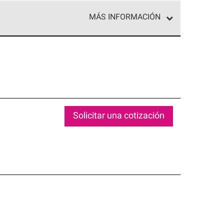
MÁS INFORMACIÓN
ed exclusiva de profesionales de techos que
o y confiabilidad.
Solicitar una cotización