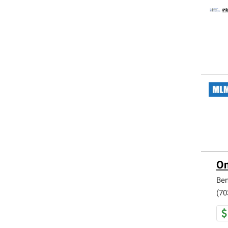
Om
Be
(70