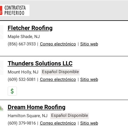
ontratistas Preferenciales de Owens Corning son parte de una r
Fletcher Roofing
en con altos estándares y requisitos estrictos de profesionalism
Maple Shade
,
NJ
(856) 667-3933
|
Correo electrónico
|
Sitio web
Thunders Solutions LLC
Mount Holly
,
NJ
Español Disponible
(609) 532-5081
|
Correo electrónico
|
Sitio web
Dream Home Roofing
Hamilton Square
,
NJ
Español Disponible
(609) 379-9816
|
Correo electrónico
|
Sitio web