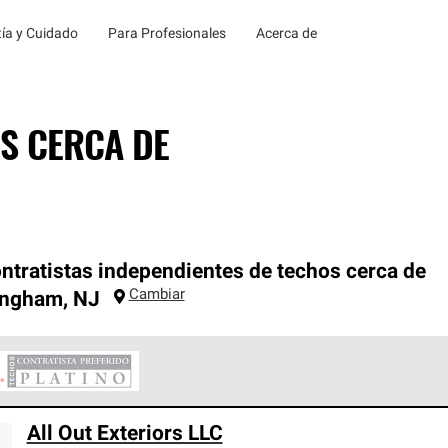
ía y Cuidado
Para Profesionales
Acerca de
S CERCA DE
ntratistas independientes de techos cerca de
Cambiar
ingham
,
NJ
ontratistas Preferenciales Platinum de Owens Corning constituye
All Out Exteriors LLC
en con estándares estrictos de profesionalismo, confiabilidad 