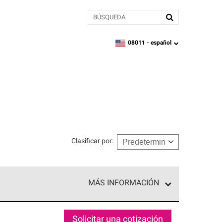
BÚSQUEDA
08011 -
español
zipcode,
language
Clasificar por
:
MÁS INFORMACIÓN
n el nivel superior de nuestra red exclusiva y
y destreza incomparable. Solo ellos pueden
Solicitar una cotización