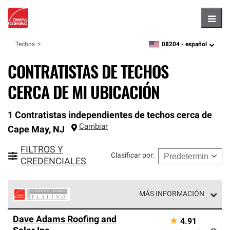
Hambu
08204 -
español
Techos
zipcode,
language
CONTRATISTAS DE TECHOS
CERCA DE MI UBICACIÓN
1 Contratistas independientes de techos cerca de
Cambiar
Cape May
,
NJ
FILTROS Y
Clasificar por
:
CREDENCIALES
MÁS INFORMACIÓN
Los Contratistas Preferenciales Platinum de Owens
Dave Adams Roofing and
★
4.91
Corning constituyen el nivel superior de nuestra red