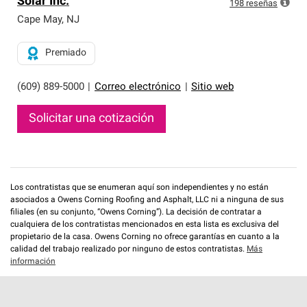
Solar Inc.
exclusiva y cumplen con estándares estrictos de
198
reseñas
profesionalismo, confiabilidad y destreza incomparable.
Cape May
,
NJ
Solo ellos pueden ofrecer nuestra mejor garantía de
sistemas de techos.
Premiado
(609) 889-5000
|
Correo electrónico
|
Sitio web
Solicitar una cotización
Los contratistas que se enumeran aquí son independientes y no están
asociados a Owens Corning Roofing and Asphalt, LLC ni a ninguna de sus
filiales (en su conjunto, “Owens Corning”). La decisión de contratar a
cualquiera de los contratistas mencionados en esta lista es exclusiva del
propietario de la casa. Owens Corning no ofrece garantías en cuanto a la
calidad del trabajo realizado por ninguno de estos contratistas.
Más
información