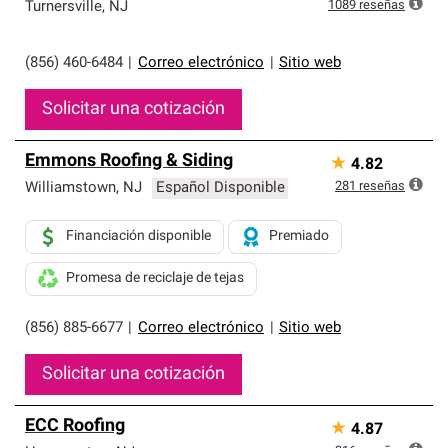
exclusiva y cumplen con estándares estrictos de
1089
reseñas
Turnersville
,
NJ
profesionalismo, confiabilidad y destreza incomparable.
Solo ellos pueden ofrecer nuestra mejor garantía de
sistemas de techos.
(856) 460-6484
|
Correo electrónico
|
Sitio web
Solicitar una cotización
Emmons Roofing & Siding
★
4.82
281
reseñas
Williamstown
,
NJ
Español Disponible
Financiación disponible
Premiado
Promesa de reciclaje de tejas
(856) 885-6677
|
Correo electrónico
|
Sitio web
Solicitar una cotización
ECC Roofing
★
4.87