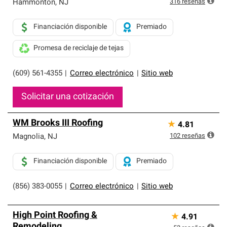
316
reseñas
Hammonton
,
NJ
Financiación disponible
Premiado
Promesa de reciclaje de tejas
(609) 561-4355
|
Correo electrónico
|
Sitio web
Solicitar una cotización
WM Brooks III Roofing
★
4.81
102
reseñas
Magnolia
,
NJ
Financiación disponible
Premiado
(856) 383-0055
|
Correo electrónico
|
Sitio web
High Point Roofing &
★
4.91
Remodeling