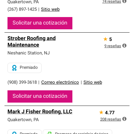
exclusiva y cumplen con estándares estrictos de
74
reseñas
Quakertown
,
PA
profesionalismo, confiabilidad y destreza incomparable.
(267) 897-1425
|
Sitio web
Solo ellos pueden ofrecer nuestra mejor garantía de
sistemas de techos.
Solicitar una cotización
Strober Roofing and
★
5
Maintenance
9
reseñas
Neshanic Station
,
NJ
Premiado
(908) 399-3618
|
Correo electrónico
|
Sitio web
Solicitar una cotización
Mark J Fisher Roofing, LLC
★
4.77
208
reseñas
Quakertown
,
PA