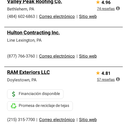
Valley Peak Roofing Co.
★
4.96
parte de una red exclusiva de profesionales de techos
que cumplen con altos estándares y requisitos estrictos
74
reseñas
Bethlehem
,
PA
de profesionalismo y confiabilidad.
(484) 602-6863
|
Correo electrónico
|
Sitio web
Hulton Contracting Inc.
Line Lexington
,
PA
(877) 766-3760
|
Correo electrónico
|
Sitio web
RAM Exteriors LLC
★
4.81
57
reseñas
Doylestown
,
PA
Financiación disponible
Promesa de reciclaje de tejas
(215) 315-7700
|
Correo electrónico
|
Sitio web