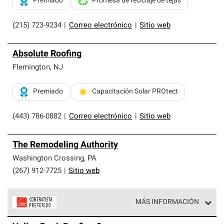
Premiado
Promesa de reciclaje de tejas
(215) 723-9234
|
Correo electrónico
|
Sitio web
Absolute Roofing
Flemington
,
NJ
Premiado
Capacitación Solar PROtect
(443) 786-0882
|
Correo electrónico
|
Sitio web
The Remodeling Authority
Washington Crossing
,
PA
(267) 912-7725
|
Sitio web
MÁS INFORMACIÓN
Los Contratistas Preferenciales de Owens Corning son