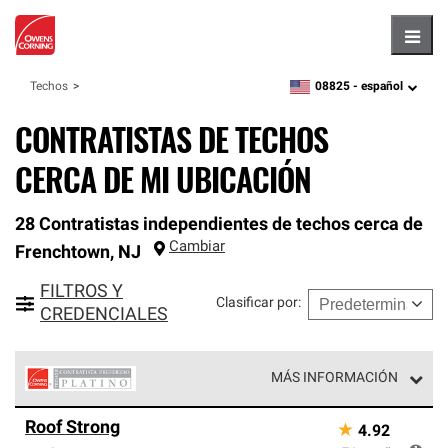
Hambu
08825 -
español
Techos
zipcode,
language
CONTRATISTAS DE TECHOS
CERCA DE MI UBICACIÓN
28 Contratistas independientes de techos cerca de
Cambiar
Frenchtown
,
NJ
FILTROS Y
Clasificar por
:
CREDENCIALES
MÁS INFORMACIÓN
Los Contratistas Preferenciales Platinum de Owens
Roof Strong
★
4.92
Corning constituyen el nivel superior de nuestra red