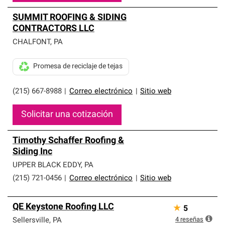
SUMMIT ROOFING & SIDING
CONTRACTORS LLC
CHALFONT
,
PA
Promesa de reciclaje de tejas
(215) 667-8988
|
Correo electrónico
|
Sitio web
Solicitar una cotización
Timothy Schaffer Roofing &
Siding Inc
UPPER BLACK EDDY
,
PA
(215) 721-0456
|
Correo electrónico
|
Sitio web
QE Keystone Roofing LLC
★
5
4
reseñas
Sellersville
,
PA