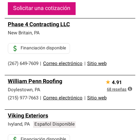
Solicitar una cotización
Phase 4 Contracting LLC
New Britain
,
PA
Financiación disponible
(267) 649-7609
|
Correo electrónico
|
Sitio web
William Penn Roofing
★
4.91
68
reseñas
Doylestown
,
PA
(215) 977-7663
|
Correo electrónico
|
Sitio web
Viking Exteriors
Ivyland
,
PA
Español Disponible
Financiación disponible