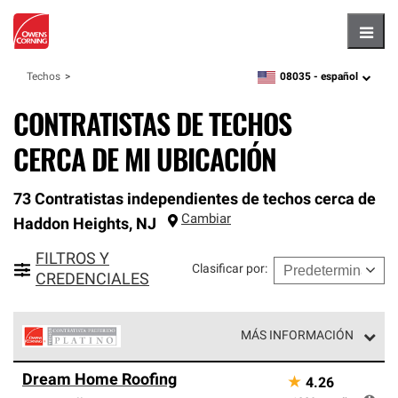
Hambu
08035 -
español
Techos
zipcode,
language
CONTRATISTAS DE TECHOS
CERCA DE MI UBICACIÓN
73 Contratistas independientes de techos cerca de
Cambiar
Haddon Heights
,
NJ
FILTROS Y
Clasificar por
:
CREDENCIALES
MÁS INFORMACIÓN
Los Contratistas Preferenciales Platinum de Owens
Dream Home Roofing
★
4.26
Corning constituyen el nivel superior de nuestra red