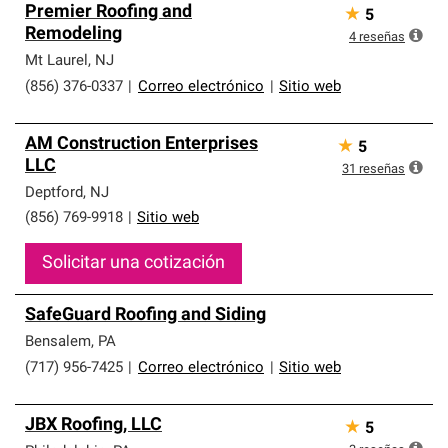
Premier Roofing and
★
5
Remodeling
4
reseñas
Mt Laurel
,
NJ
(856) 376-0337
|
Correo electrónico
|
Sitio web
AM Construction Enterprises
★
5
LLC
31
reseñas
Deptford
,
NJ
(856) 769-9918
|
Sitio web
Solicitar una cotización
SafeGuard Roofing and Siding
Bensalem
,
PA
(717) 956-7425
|
Correo electrónico
|
Sitio web
JBX Roofing, LLC
★
5