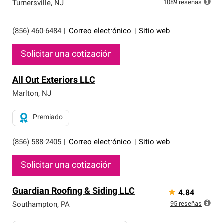
exclusiva y cumplen con estándares estrictos de
1089
reseñas
Turnersville
,
NJ
profesionalismo, confiabilidad y destreza incomparable.
Solo ellos pueden ofrecer nuestra mejor garantía de
sistemas de techos.
(856) 460-6484
|
Correo electrónico
|
Sitio web
Solicitar una cotización
All Out Exteriors LLC
Marlton
,
NJ
Premiado
(856) 588-2405
|
Correo electrónico
|
Sitio web
Solicitar una cotización
Guardian Roofing & Siding LLC
★
4.84
95
reseñas
Southampton
,
PA