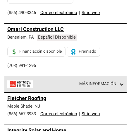
(856) 490-3346
|
Correo electrónico
|
Sitio web
Omari Construction LLC
Bensalem
,
PA
Español Disponible
Financiación disponible
Premiado
(703) 991-1295
MÁS INFORMACIÓN
Los Contratistas Preferenciales de Owens Corning son
Fletcher Roofing
parte de una red exclusiva de profesionales de techos
que cumplen con altos estándares y requisitos estrictos
Maple Shade
,
NJ
de profesionalismo y confiabilidad.
(856) 667-3933
|
Correo electrónico
|
Sitio web
Integrity Solar and Home