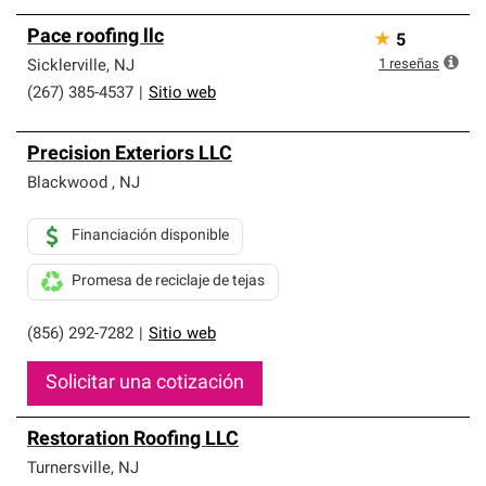
Pace roofing llc
★
5
1
reseñas
Sicklerville
,
NJ
(267) 385-4537
|
Sitio web
Precision Exteriors LLC
Blackwood
,
NJ
Financiación disponible
Promesa de reciclaje de tejas
(856) 292-7282
|
Sitio web
Solicitar una cotización
Restoration Roofing LLC
Turnersville
,
NJ