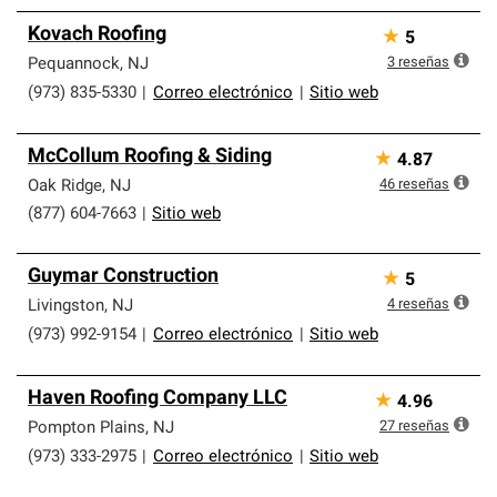
Kovach Roofing
★
5
3
reseñas
Pequannock
,
NJ
(973) 835-5330
|
Correo electrónico
|
Sitio web
McCollum Roofing & Siding
★
4.87
46
reseñas
Oak Ridge
,
NJ
(877) 604-7663
|
Sitio web
Guymar Construction
★
5
4
reseñas
Livingston
,
NJ
(973) 992-9154
|
Correo electrónico
|
Sitio web
Haven Roofing Company LLC
★
4.96
27
reseñas
Pompton Plains
,
NJ
(973) 333-2975
|
Correo electrónico
|
Sitio web