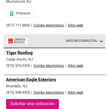
exclusiva y cumplen con estándares estrictos de
Morristown
,
NJ
profesionalismo, confiabilidad y destreza incomparable.
Solo ellos pueden ofrecer nuestra mejor garantía de
Premiado
sistemas de techos.
(877) 711-9850
|
Correo electrónico
|
Sitio web
MÁS INFORMACIÓN
Los Contratistas Preferenciales de Owens Corning son
Tiger Roofing
parte de una red exclusiva de profesionales de techos
que cumplen con altos estándares y requisitos estrictos
Cedar Knolls
,
NJ
de profesionalismo y confiabilidad.
(973) 975-3359
|
Correo electrónico
|
Sitio web
American Eagle Exteriors
Riverdale
,
NJ
(973) 838-4505
|
Correo electrónico
|
Sitio web
Solicitar una cotización