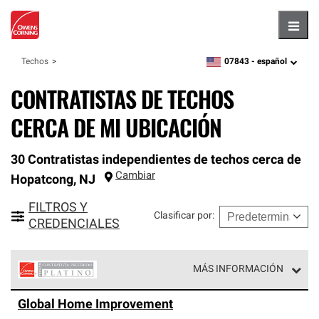
Hambu
07843 -
español
Techos
zipcode,
language
CONTRATISTAS DE TECHOS
CERCA DE MI UBICACIÓN
30 Contratistas independientes de techos cerca de
Cambiar
Hopatcong
,
NJ
FILTROS Y
Clasificar por
:
CREDENCIALES
MÁS INFORMACIÓN
Los Contratistas Preferenciales Platinum de Owens
Global Home Improvement
Corning constituyen el nivel superior de nuestra red