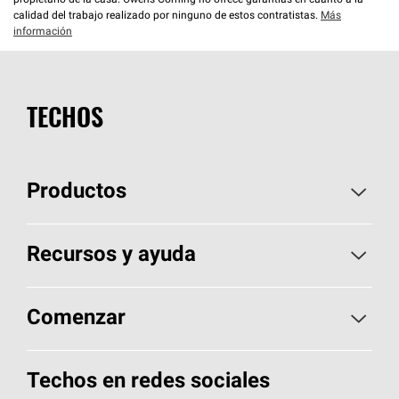
propietario de la casa. Owens Corning no ofrece garantías en cuanto a la
calidad del trabajo realizado por ninguno de estos contratistas.
Más
información
TECHOS
Productos
Elija sus tejas
Recursos y ayuda
Encuentre un contratista
Aspectos básicos sobre techos
Comenzar
Total Protection Roofing
System®
Herramientas de diseño y color
Llame al 1-800-GET
-
PINK®
Techos en redes sociales
Componentes para techos