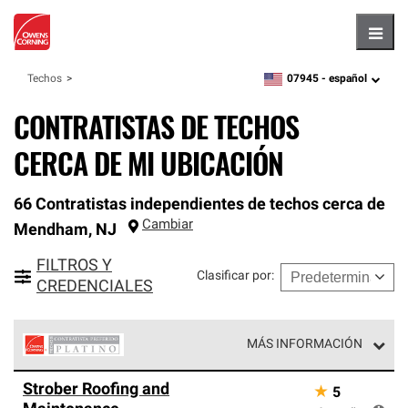
Hambu
07945 -
español
Techos
zipcode,
language
CONTRATISTAS DE TECHOS
CERCA DE MI UBICACIÓN
66 Contratistas independientes de techos cerca de
Cambiar
Mendham
,
NJ
FILTROS Y
Clasificar por
:
CREDENCIALES
MÁS INFORMACIÓN
Los Contratistas Preferenciales Platinum de Owens
Strober Roofing and
★
5
Corning constituyen el nivel superior de nuestra red