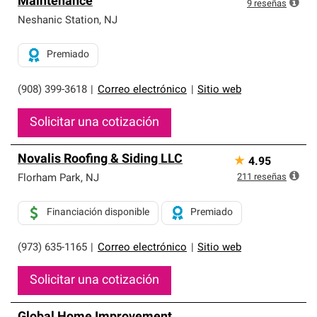
Maintenance
exclusiva y cumplen con estándares estrictos de
9
reseñas
profesionalismo, confiabilidad y destreza incomparable.
Neshanic Station
,
NJ
Solo ellos pueden ofrecer nuestra mejor garantía de
sistemas de techos.
Premiado
(908) 399-3618
|
Correo electrónico
|
Sitio web
Solicitar una cotización
Novalis Roofing & Siding LLC
★
4.95
211
reseñas
Florham Park
,
NJ
Financiación disponible
Premiado
(973) 635-1165
|
Correo electrónico
|
Sitio web
Solicitar una cotización