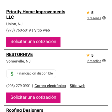
Priority Home Improvements
★
5
LLC
1
reseñas
Union
,
NJ
(973) 760-5019
|
Sitio web
Solicitar una cotización
RESTORHIVE
★
5
2
reseñas
Somerville
,
NJ
Financiación disponible
(908) 279-0901
|
Correo electrónico
|
Sitio web
Solicitar una cotización
Roofing Designers