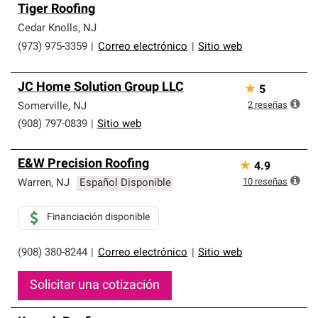
Los Contratistas Preferenciales de Owens Corning son
Tiger Roofing
parte de una red exclusiva de profesionales de techos
que cumplen con altos estándares y requisitos estrictos
Cedar Knolls
,
NJ
de profesionalismo y confiabilidad.
(973) 975-3359
|
Correo electrónico
|
Sitio web
JC Home Solution Group LLC
★
5
2
reseñas
Somerville
,
NJ
(908) 797-0839
|
Sitio web
E&W Precision Roofing
★
4.9
10
reseñas
Warren
,
NJ
Español Disponible
Financiación disponible
(908) 380-8244
|
Correo electrónico
|
Sitio web
Solicitar una cotización